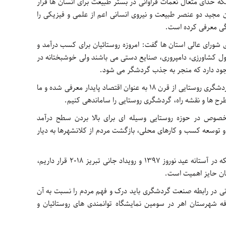
ه خدای متعال نعمات فراوانی در بستر طبیعت برای انسان ها قرار
آن مجید دو عنصر طبیعت و نیروی انسانی اعم از علمی و فیزیکی را
گی معرفی کرده است.
ورای عالی استان ها گفت: امروزه روستائیان برای کسب درآمد و
ل کشاورزی، دامپروری، صنایع دستی می باشند ولی خوشبختانه در
وجود دارد که منجر به جذب گردشگر می شود.
دکتر بهبود جعفری در ادامه خاطرنشان کرد: گردشگری روستایی از قرن ۱۸ به عنوان اقتصاد پایدار معرفی شده و ما
 طرح ها و نقشه راه، گردشگری روستایی را ساماندهی کنیم.
وص در حوزه روستایی وسیله ای برای بالا بردن سطح درآمد
وسعه کسب و کارهای محلی، بازگشت مردم از کلانشهرها به دیار
عضو شورای شهر اهر ادامه داد: با توجه به اینکه در آستانه عید نوروز ۱۳۹۷ و رویداد جانی تبریز ۲۰۱۸ قرار داریم،
ئیان حایز اهمیت است.
انی در رابطه صنعت گردشگری باید درک و فهم مردم را نسبت به آن
شهرستان اهر در سومین نمایشگاه توانمندی های روستائیان و