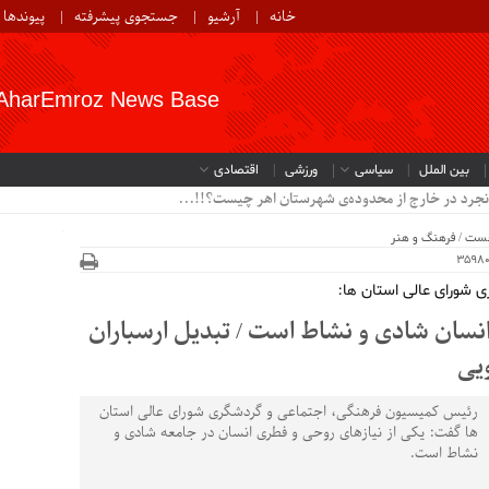
خانه
آرشیو
جستجوی پیشرفته
پیوندها
AharEmroz News Base
بین الملل
سیاسی
ورزشی
اقتصادی
نجرد در خارج از محدوده‌ی شهرستان اهر چیست؟!!...
خست
/
فرهنگ و هنر
 شورای عالی استان ها:
انسان شادی و نشاط است / تبدیل ارسباران
یی
رئیس کمیسیون فرهنگی، اجتماعی و گردشگری شورای عالی استان
ها گفت: یکی از نیازهای روحی و فطری انسان در جامعه شادی و
نشاط است.