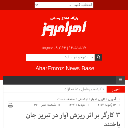
August 08,2026 |
۱۴۰۵/۰۵/۱۷
AharEmroz News Base
تاکید مدیرعامل منطقه آزاد ار.
اخبار
ویژه
آخرین عناوین اخبار
/
اجتماعی
/
صفحه نخست
13 ژانویه 2017
بازدید : 1267
شناسه خبر : 361
۳ کارگر بر اثر ریزش آوار در تبریز جان
باختند