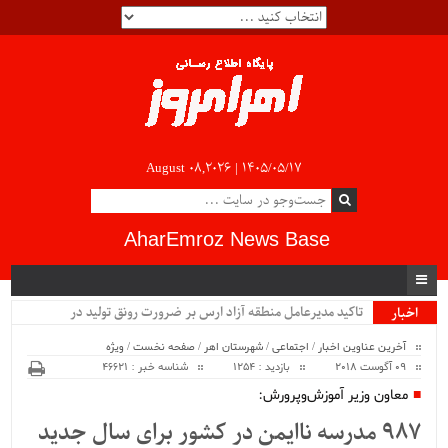
August 08,2026 |
۱۴۰۵/۰۵/۱۷
AharEmroz News Base
تاکید مدیرعامل منطقه آزاد ارس بر ضرورت رونق تولید در
اخبار
ویژه
صنعتی‌ترین منطقه آزا_
آخرین عناوین اخبار
/
اجتماعی
/
شهرستان اهر
/
صفحه نخست
/
ویژه
09 آگوست 2018
بازدید : 1254
شناسه خبر : 46621
معاون وزیر آموزش‌وپرورش:
۹۸۷ مدرسه ناایمن در کشور برای سال جدید