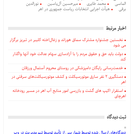
الماسی
محمد طایری
میرحسین آل‌یاسین
نورالدین
برقی
هیأت اجرایی انتخابات ریاست جمهوری در اهر
اخبار مرتبط
نخستین جشنواره مشترک سماق هوراند و زغال‌اخته کلیبر در تبریز برگزار
می شود
دولت باید حق و حقوق مردم را با آزادسازی سهام عدالت خود آنها واگذار
کند
خدمت‌رسانی رایگان دامپزشکی در روستای محروم آستمال ورزقان
دستگيری ۲ نفر سارق موتورسیکلت و کشف موتورسیکلت‌های سرقتی در
اهر
استقرار اکیپ های گشت و بازرسی امور منابع آب اهر در مسیر رودخانه
اهرچای
ثبت دیدگاه
دیدگاه‌های
ارسال
شده
توسط شما، پس از
تأیید
توسط تیم مدیریت در وب