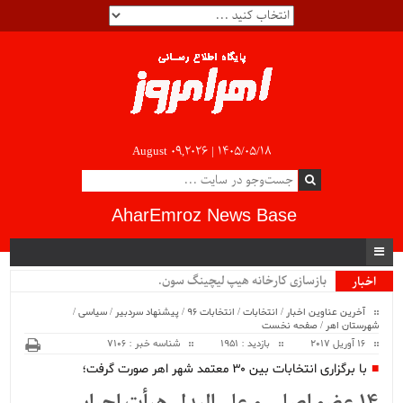
August 09,2026 |
۱۴۰۵/۰۵/۱۸
AharEmroz News Base
بازسازی کارخانه هیپ لیچینگ سونگون .
اخبار
ویژه
آخرین عناوین اخبار
/
انتخابات
/
انتخابات 96
/
پیشنهاد سردبیر
/
سیاسی
/
شهرستان اهر
/
صفحه نخست
16 آوریل 2017
بازدید : 1951
شناسه خبر : 7106
با برگزاری انتخابات بین 30 معتمد شهر اهر صورت گرفت؛