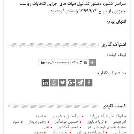
سراسر کشور، دستور تشکیل هیات های اجرایی انتخابات ریاست
جمهوری از تاریخ 1396/1/22 را صادر کرده بود.
انتهای پیام/
اشتراک گذاری
لینک کوتاه :
به اشتراک بگذارید :
کلمات کلیدی
ابوالفضل ابراهیمی‌فرد
ابوالفضل حلاجیان
احمد
ابراهیمی
ثریا باباپور
حسین نیک‌آذر
رحیم پایدار
سید
محمد عابدی فرماندار اهر
صمد کلاه‌دوز
علی
سلطانی
فیض‌اله محمدیان
لطیف ذاکر
محمد