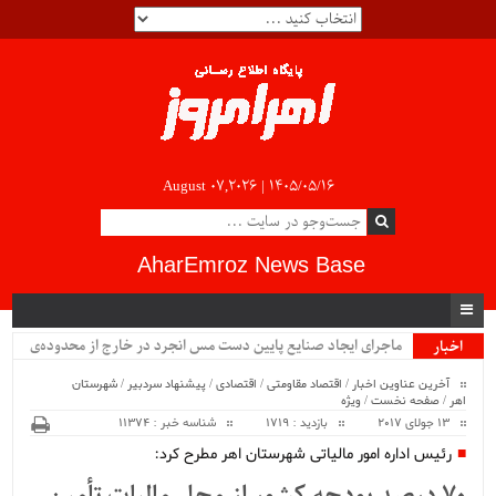
August 07,2026 |
۱۴۰۵/۰۵/۱۶
AharEmroz News Base
ماجرای ایجاد صنایع پایین دست مس انجرد در خارج از محدوده‌ی
اخبار
ویژه
شهرستان اهر چیست؟!!...
آخرین عناوین اخبار
/
اقتصاد مقاومتی
/
اقتصادی
/
پیشنهاد سردبیر
/
شهرستان
اهر
/
صفحه نخست
/
ویژه
13 جولای 2017
بازدید : 1719
شناسه خبر : 11374
رئیس اداره امور مالیاتی شهرستان اهر مطرح کرد: