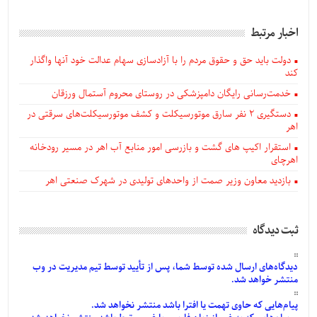
اخبار مرتبط
دولت باید حق و حقوق مردم را با آزادسازی سهام عدالت خود آنها واگذار
کند
خدمت‌رسانی رایگان دامپزشکی در روستای محروم آستمال ورزقان
دستگيری ۲ نفر سارق موتورسیکلت و کشف موتورسیکلت‌های سرقتی در
اهر
استقرار اکیپ های گشت و بازرسی امور منابع آب اهر در مسیر رودخانه
اهرچای
بازدید معاون وزیر صمت از واحدهای تولیدی در شهرک صنعتی اهر
ثبت دیدگاه
دیدگاه‌های
ارسال
شده
توسط شما، پس از
تأیید
توسط تیم مدیریت در وب
منتشر خواهد شد.
پیام‌هایی
که حاوی تهمت یا افترا باشد منتشر نخواهد شد.