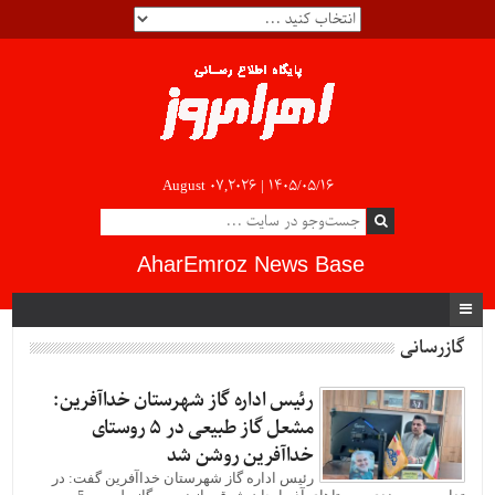
August 07,2026 |
۱۴۰۵/۰۵/۱۶
AharEmroz News Base
گازرسانی
رئیس اداره گاز شهرستان خداآفرین:
مشعل گاز طبیعی در 5 روستای
خداآفرین روشن شد
رئیس اداره گاز شهرستان خداآفرین گفت: در