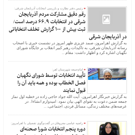
رئیس دفتر نظارت و بازرسی انتخابات آذربایجان شرقی:
رقم دقیق مشارکت مردم آذربایجان
شرقی در انتخابات ۶۶.۹ درصد است/
ثبت بیش از 100 گزارش تخلف انتخاباتی
در آذربایجان شرقی
به گزارش اهرامروز، صمد عزیزی ظهر امروز در نشست خبری با اصحاب
رسانه آذربایجان شرقی، به تاکیدات رهبر کبیر انقلاب بر جایگاه شورای
نگهبان اشاره کرد و اظهار داشت: مقام ...
امام‌جمعه شهرستان اهر:
تأیید انتخابات توسط شورای نگهبان
فصل الخطاب بوده و همه باید آن را
قبول نمایند
به گزارش خبرنگار اهرامروز، آیت الله جواد حاجی زاده در خطبه اول نماز
جمعه ضمن دعوت به تقوای الهی بیان نمود: امیدوارم انشاءا.. در
عرصه‌های مختلف زندگی، مسائل فردی، اجتماعی، ...
راضیه عباسی معروفان در گفت‌وگوی تفصیلی با اهرامروز:
دوره پنجم انتخابات شورا صحنه‌ای