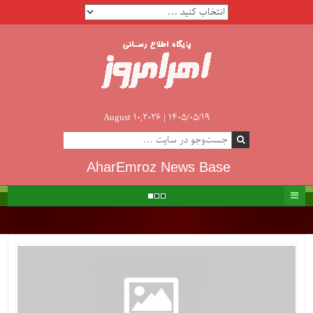
August 10,2026 |
۱۴۰۵/۰۵/۱۹
AharEmroz News Base