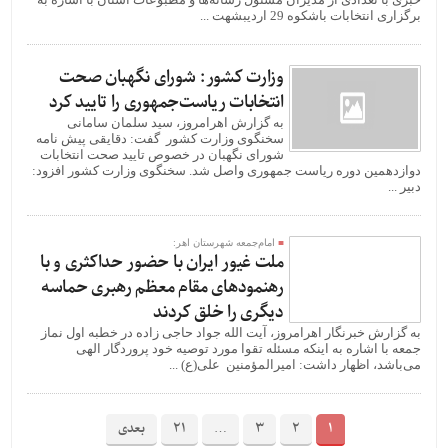
برگزاری انتخابات باشکوه 29 اردیبشهت ...
وزارت کشور: شورای نگهبان صحت
انتخابات ریاست‌جمهوری را تایید کرد
به گزارش اهرامروز، سید سلمان سامانی
سخنگوی وزارت کشور گفت: دقایقی پیش نامه
شورای نگهبان در خصوص تایید صحت انتخابات
دوازدهمین دوره ریاست جمهوری واصل شد. سخنگوی وزارت کشور افزود:
دبیر ...
امام‌جمعه شهرستان اهر:
ملت غیور ایران با حضور حداکثری و با
رهنمودهای مقام معظم رهبری حماسه
دیگری را خلق کردند
به گزارش خبرنگار اهرامروز، آیت الله جواد حاجی زاده در خطبه اول نماز
جمعه با اشاره به اینکه مسئله تقوا مورد توصیه خود پروردگار الهی
می‌باشد، اظهار داشت: امیرالمؤمنین علی(ع) ...
1
2
3
…
21
بعدی