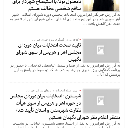
نامعقول بود/ با استیضاح شهردار برای
منافع شخصی مخالف هستم
به گزارش خبرنگار اهرامروز، انتخابات پنجمین دوره شورای اسلامی شهر
اهر سپری شد و در این دوره تعدادی اعضای اصلی شورای شهر از 9 نفر به
هفت نفر کاهش یافت، ...
کدخدایی در گفتگوی ویژه خبری خبر داد:
تایید صحت انتخابات میان دوره ای
مجلس اهر و هریس از سوی شورای
نگهبان
به گزارش اهرامروز به نقل از صدا و سیما، عباسعلی کدخدایی با حضور در
برنامه گفتگوی ویژه خبری چهارشنبه شب شبکه دو سیما در پاسخ به این
پرسش که آیا ...
رییس ستاد انتخابات آذربایجان شرقی خبر داد
شبستری: انتخابات میان‌دوره‌ای مجلس
در حوزه اهر و هریس از سوی هیأت
نظارت شهرستان و استان تأیید شد/
منتظر اعلام نظر شورای نگهبان هستیم
به گزارش اهرامروز، به نقل از ایسنا، سعید شبستری خیابانی در نشست
خبری با تعدادی از مدیران مسئول رسانه‌ها و مطبوعات استان با اشاره به