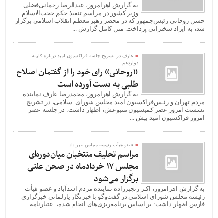
به گزارش اهرامروز، عبدالرضا رحمانی‌فضلی
وزیر کشور در مراسم تنفیذ حکم حجت‌الاسلام
حسن روحانی رئیس‌جمهور که در محضر رهبر معظم انقلاب اسلامی برگزار
شد، به ایراد سخنرانی پرداخت. متن کامل گزارش ...
عارف در تشریح جلسه فراکسیون امید درباره کابینه
دوازدهم:
«روحانی» رای خود را از گفتمان اصلاح
طلبی به دست آورده است
به گزارش اهرامروز، محمدرضا عارف نماینده
مردم تهران و رئیس‌فراکسیون امید مجلس شورای اسلامی، در تشریح
نشست امروز عصر کمیسیون متبوعش،‌ اظهار داشت: در جلسه عصر
امروز فراکسیون امید بیش ...
عضو هیأت رئیسه مجلس خبر داد
مراسم تحلیف منتخبان میان‌دوره‌ای
مجلس 17 خردادماه در صحن علنی
برگزار می‌شود
به گزارش اهرامروز، اکبر رنجبرزاده نماینده مردم اسدآباد و عضو هیأت
رئیسه مجلس شورای اسلامی در گفت‌وگو با خبرنگار پارلمانی خبرگزاری
فارس اظهار داشت: بر اساس برنامه‌ریزی‌‌های انجام شده، اعتبارنامه ...