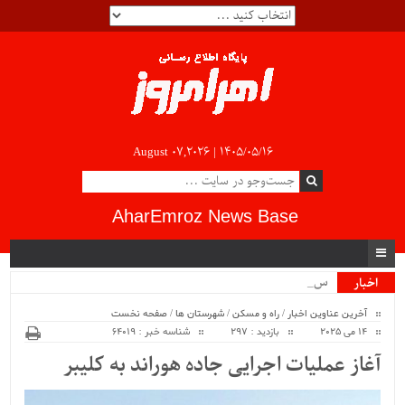
August 07,2026 |
۱۴۰۵/۰۵/۱۶
AharEmroz News Base
سیب_
اخبار
ویژه
آخرین عناوین اخبار
/
راه و مسکن
/
شهرستان ها
/
صفحه نخست
14 می 2025
بازدید : 297
شناسه خبر : 64019
آغاز عملیات اجرایی جاده هوراند به کلیبر