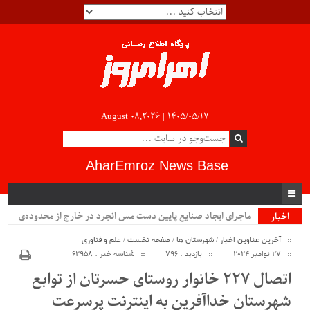
August 08,2026 |
۱۴۰۵/۰۵/۱۷
AharEmroz News Base
ماجرای ایجاد صنایع پایین دست مس انجرد در خارج از محدوده‌ی
اخبار
ویژه
شهرستان اهر چیست؟!!...
آخرین عناوین اخبار
/
شهرستان ها
/
صفحه نخست
/
علم و فناوری
27 نوامبر 2024
بازدید : 796
شناسه خبر : 62958
اتصال 227 خانوار روستای حسرتان از توابع
شهرستان خداآفرین به اینترنت پرسرعت