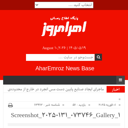
August 10,2026 |
۱۴۰۵/۰۵/۱۹
AharEmroz News Base
ماجرای ایجاد صنایع پایین دست مس انجرد در خارج از محدوده‌ی
اخبار
ویژه
شهرستان اهر چیست؟!!...
01 فوریه 2025
بازدید : 56
شناسه خبر : 63462
Screenshot_20250131_073746_Gallery_1