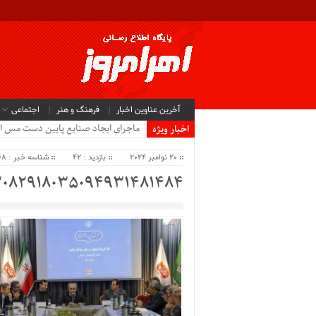
آخرین عناوین اخبار
فرهنگ و هنر
اجتماعی
ماجرای ایجاد صنایع پایین دست مس ا
اخبار ویژه
20 نوامبر 2024
بازدید : 42
شناسه خبر : 62868
3082918035094931481484