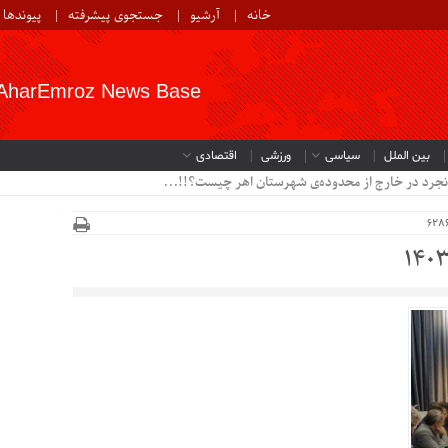
خانه
آرشیو
جستجوی پیشرفته
پیوندها
AharEmroz News Base
بین الملل
سیاسی
ورزشی
اقتصادی
نجرد در خارج از محدوده‌ی شهرستان اهر چیست؟!!...
140