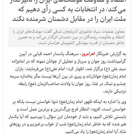
اعتقاد و مقاومت موشک‌های ایران را تأثیرگذار
می‌کند/ در انتخابات به کسی رأی دهیم که
ملت ایران را در مقابل دشمنان شرمنده نکند
معاون عملیات سپاه عاشورای آذربایجان شرقی گفت: موشک‌های ایران را
اعتقاد و مقاومت رزمندگان در بین دشمنان اثرگذار می‌کند و به همین
خاطر دشمنان از قدرت موشکی کشورمان هراسان است.
به گزارش خبرنگار
اهرامروز
، سرهنگ پاسدار احمد قبایی در آیین
گرامیداشت روز جوان و سرباز و تجلیل از جوانان نمونه که در امام‌زاده
سید علی (ع) برگزار شد، اظهار کرد: امام علی(ع) می‌فرمایند: یاران
امام زمان(عج) جوانان‌اند و پیری در بین آن‌ها نیست مگر به‌اندازه سرمه
چشم و نمک در غذا، روز جوان با ولادت صاحب‌الزمان (عج) رابطه
نزدیکی دارند.
وی با اشاره به اینکه ظهور امام زمان(عج) تنها خواستن نیست بلکه بر
خواستن است، افزود: انتظار فرج بزرگ‌ترین و برترین عمل است و
بایستی تلاش کنیم، و باید از خودمان این سؤال را بپرسیم که آیا یک‌بار
هم شده که به خاطر امام زمان(عج) شب از خواب برخیزیم و در روزهای
شاد آیا امام زمان(عج) را یاد می‌کنیم.