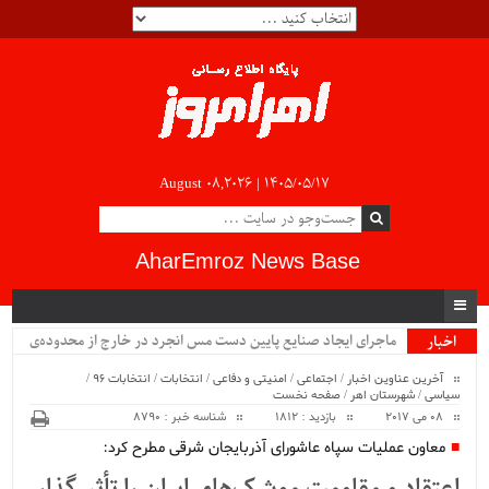
August 08,2026 |
۱۴۰۵/۰۵/۱۷
AharEmroz News Base
ماجرای ایجاد صنایع پایین دست مس انجرد در خارج از محدوده‌ی
اخبار
ویژه
شهرستان اهر چیست؟!!...
آخرین عناوین اخبار
/
اجتماعی
/
امنیتی و دفاعی
/
انتخابات
/
انتخابات 96
/
سیاسی
/
شهرستان اهر
/
صفحه نخست
08 می 2017
بازدید : 1812
شناسه خبر : 8790
معاون عملیات سپاه عاشورای آذربایجان شرقی مطرح کرد: