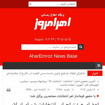
August 06,2026 |
۱۴۰۵/۰۵/۱۵
AharEmroz News Base
ماجرای ایجاد صنایع پایین دست مس انجرد در خارج از محدوده‌ی
اخبار
ویژه
شهرستان اهر چیست؟!!...
آخرین عناوین اخبار
/
انتخابات
/
انتخابات 96
/
پیشنهاد سردبیر
/
سیاسی
/
شهرستان اهر
/
شهری
/
صفحه نخست
18 مارس 2017
بازدید : 1785
شناسه خبر : 5351
با حضور فرماندار اهر انتخابات معتمدین برگزار شد؛