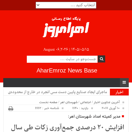
August 06,2026 |
۱۴۰۵/۰۵/۱۵
AharEmroz News Base
ماجرای ایجاد صنایع پایین دست مس انجرد در خارج از محدوده‌ی
اخبار
ویژه
شهرستان اهر چیست؟!!...
آخرین عناوین اخبار
/
اجتماعی
/
شهرستان اهر
/
صفحه نخست
10 آوریل 2017
بازدید : 1640
شناسه خبر : 6662
مدیر کمیته امداد شهرستان اهر:
افزایش 20 درصدی جمع‌آوری زکات طی سال