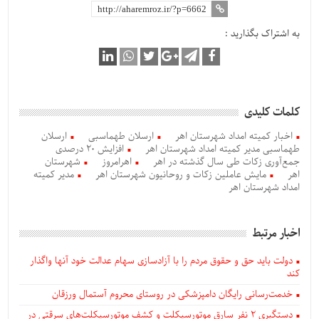
به اشتراک بگذارید :
کلمات کلیدی
اخبار کمیته امداد شهرستان اهر
ارسلان طهماسبی
ارسلان
طهماسبی مدیر کمیته امداد شهرستان اهر
افزایش 20 درصدی
جمع‌آوری زکات طی سال گذشته در اهر
اهرامروز
شهرستان
اهر
مایش عاملین زکات و روحانیون شهرستان اهر
مدیر کمیته
امداد شهرستان اهر
اخبار مرتبط
دولت باید حق و حقوق مردم را با آزادسازی سهام عدالت خود آنها واگذار
کند
خدمت‌رسانی رایگان دامپزشکی در روستای محروم آستمال ورزقان
دستگيری ۲ نفر سارق موتورسیکلت و کشف موتورسیکلت‌های سرقتی در