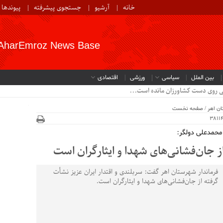
خانه
آرشیو
جستجوی پیشرفته
پیوندها
AharEmroz News Base
بین الملل
سیاسی
ورزشی
اقتصادی
ن اهر
/
صفحه نخست
 محمدعلی دولگر:
از جان‌فشانی‌های شهدا و ایثارگران است
فرماندار شهرستان اهر گفت: سربلندی و اقتدار ایران عزیز نشأت
گرفته از جان‌فشانی‌های شهدا و ایثارگران است.