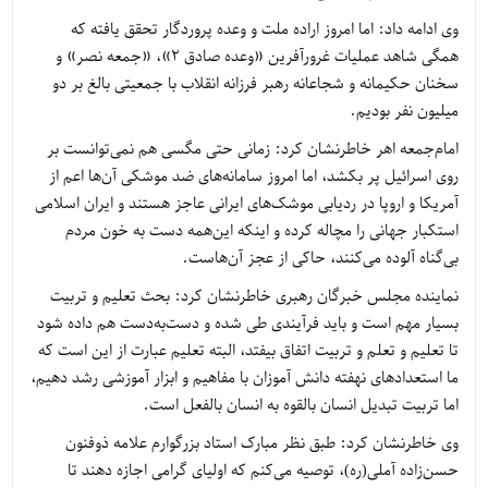
وی ادامه داد: اما امروز اراده ملت و وعده پروردگار تحقق یافته که
همگی شاهد عملیات غرورآفرین «وعده صادق ۲»، «جمعه نصر» و
سخنان حکیمانه و شجاعانه رهبر فرزانه انقلاب با جمعیتی بالغ بر دو
میلیون نفر بودیم.
امام‌جمعه اهر خاطرنشان کرد: زمانی حتی مگسی هم نمی‌توانست بر
روی اسرائیل پر بکشد، اما امروز سامانه‌های ضد موشکی آن‌ها اعم از
آمریکا و اروپا در ردیابی موشک‌های ایرانی عاجز هستند و ایران اسلامی
استکبار جهانی را مچاله کرده و اینکه این‌همه دست به خون مردم
بی‌گناه آلوده می‌کنند، حاکی از عجز آن‌هاست.
نماینده مجلس خبرگان رهبری خاطرنشان کرد: بحث تعلیم و تربیت
بسیار مهم است و باید فرآیندی طی شده و دست‌به‌دست هم داده شود
تا تعلیم و تعلم و تربیت اتفاق بیفتد، البته تعلیم عبارت از این است که
ما استعدادهای نهفته دانش آموزان با مفاهیم و ابزار آموزشی رشد دهیم،
اما تربیت تبدیل انسان بالقوه به انسان بالفعل است.
وی خاطرنشان کرد: طبق نظر مبارک استاد بزرگوارم علامه ذوفنون
حسن‌زاده آملی(ره)، توصیه می‌کنم که اولیای گرامی اجازه دهند تا