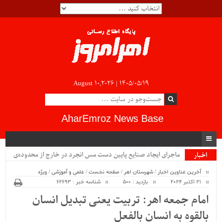
August 10,2026 |
۱۴۰۵/۰۵/۱۹
AharEmroz News Base
ماجرای ایجاد صنایع پایین دست مس انجرد در خارج از محدوده‌ی
اخبار
ویژه
شهرستان اهر چیست؟!!...
آخرین عناوین اخبار
/
شهرستان اهر
/
صفحه نخست
/
علمی و آموزشی
/
ویژه
21 اکتبر 2024
بازدید : 500
شناسه خبر : 62693
امام جمعه اهر: تربیت یعنی تبدیل انسان
بالقوه به انسان بالفعل