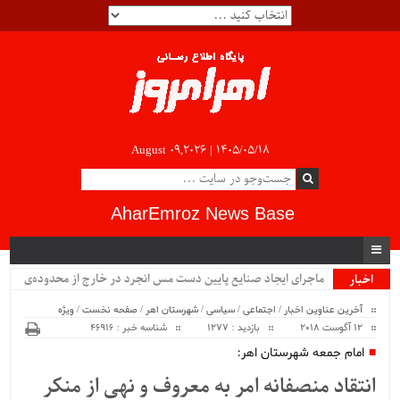
August 09,2026 |
۱۴۰۵/۰۵/۱۸
AharEmroz News Base
ماجرای ایجاد صنایع پایین دست مس انجرد در خارج از محدوده‌ی
اخبار
ویژه
شهرستان اهر چیست؟!!...
آخرین عناوین اخبار
/
اجتماعی
/
سیاسی
/
شهرستان اهر
/
صفحه نخست
/
ویژه
12 آگوست 2018
بازدید : 1277
شناسه خبر : 46916
امام جمعه شهرستان اهر:
انتقاد منصفانه امر به معروف و نهی از منکر