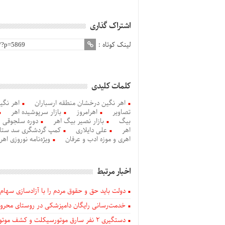
اشتراک گذاری
لینک کوتاه :
کلمات کلیدی
اهر نگین درخشان منطقه ارسباران
اهر نگی
تصاویر
اهرامروز
بازار سرپوشیده اهر
بیگ
بازار نصیر بیگ اهر
دوره سلجوقی
اهر
علی دایلاری
کمپ گردشگری سد ستار
اهری و موزه ادب و عرفان
ویژه‌نامه نوروزی اهر
اخبار مرتبط
دولت باید حق و حقوق مردم را با آزادسازی سهام 
خدمت‌رسانی رایگان دامپزشکی در روستای محروم
دستگيری ۲ نفر سارق موتورسیکلت و کشف موتورسیکلت‌های سرقتی در اهر