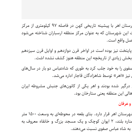
/ شهرستان اهر با پیشینه تاریخی کهن در فاصله 97 کیلومتری از مرکز
شده ‌است این شهرستان که به عنوان مرکز منطقه ارسباران شناخته می‌شود
فصل واقع است.
 پایتخت نیز بوده است در اواخر قرن دوازدهم و اوایل قرن سیزدهم
بخش زیادی از تاریخچه این منطقه هنوز کشف نشده اشت.
فوی را به خود جلب کرد به طوری که شاه‌عباس دو بار در سال‌های
درگیر شده بودند و اهر یکی از کانون‌های جنبش مشروطه ایران
اهالی این منطقه یعنی ستارخان بود.
و عرفان
تنها موزه ادب و عرفان شمال غرب کشور در شهرستان اهر قرار دارد. بنای بقعه در محوطه‌ای به وسعت 1500 متر
مربع بوده که متشکل از یک ایوان بزرگ، 2 مناره بلند، 2 ایوان کوچک و یک مسجد بزرگ و خانقاه معروف به
ت، به شاه عباس صفوی نسبت می‌دهند.