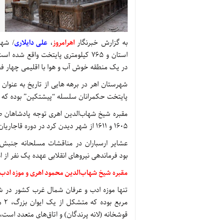
به گزارش خبرنگار
اهرامروز
،
علی دایلاری
استان و 765 کیلومتری پایتخت واقع‌ 
در یک منطقه خوش آب و هوا با اقلیمی چهار 
شهرستان اهر در برهه هایی از تاریخ به عنوان
پایتخت حکمرانان سلسله “پیشتکین” بوده که 
مقبره شیخ شهاب‌الدین اهری توجه پادشاهان ص
1605 و 1611 از شهر دیدن کرد در دوره قاجاریان نیز «اهر» توسط شاهزادگان قاجار اداره می‌شد.
عشایر ارسباران در مناقشات مسلحانه جنبش 
بود فرماندهی نیروهای انقلابی عهده یک نفر از 
مقبره شیخ شهاب‌الدین محمود اهری و موزه ادب 
قوشخانه (لانه پرندگان) و اتاق‌های متعدد اس