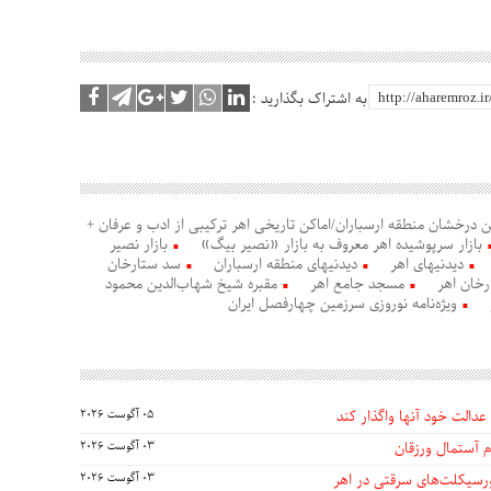
به اشتراک بگذارید :
ن درخشان منطقه ارسباران/اماکن تاریخی اهر ترکیبی از ادب و عرفان +
بازار سرپوشیده اهر معروف به بازار «نصیر بیگ»
بازار نصیر
دیدنیهای اهر
دیدنیهای منطقه ارسباران
سد ستارخان
خان اهر
مسجد جامع اهر
مقبره شیخ شهاب‌الدین محمود
ویژه‌نامه نوروزی سرزمین چهارفصل ایران
عدالت خود آنها واگذار کند
05 آگوست 2026
 آستمال ورزقان
03 آگوست 2026
03 آگوست 2026