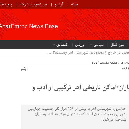
خانه
آرشیو
جستجوی پیشرفته
پیوندها
AharEmroz News Base
بین الملل
سیاسی
ورزشی
اقتصادی
نجرد در خارج از محدوده‌ی شهرستان اهر چیست؟!!...
ن اهر
/
صفحه نخست
/
ویژه
ان/اماکن تاریخی اهر ترکیبی از ادب و
اهرامروز: شهرستان اهر با بیش از ۱۵۴ هزار نفر جمعیت چهارمین
شهر پرجمعیت استان است که به عنوان مرکز منطقه ارسباران
شناخته می‌شود.