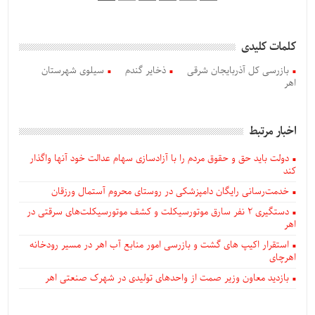
کلمات کلیدی
بازرسی کل آذربایجان شرقی
ذخایر گندم
سیلوی شهرستان
اهر
اخبار مرتبط
دولت باید حق و حقوق مردم را با آزادسازی سهام عدالت خود آنها واگذار
کند
خدمت‌رسانی رایگان دامپزشکی در روستای محروم آستمال ورزقان
دستگيری ۲ نفر سارق موتورسیکلت و کشف موتورسیکلت‌های سرقتی در
اهر
استقرار اکیپ های گشت و بازرسی امور منابع آب اهر در مسیر رودخانه
اهرچای
بازدید معاون وزیر صمت از واحدهای تولیدی در شهرک صنعتی اهر