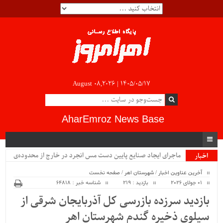
August 08,2026 |
۱۴۰۵/۰۵/۱۷
AharEmroz News Base
ماجرای ایجاد صنایع پایین دست مس انجرد در خارج از محدوده‌ی
اخبار
ویژه
شهرستان اهر چیست؟!!...
آخرین عناوین اخبار
/
شهرستان اهر
/
صفحه نخست
01 جولای 2026
بازدید : 219
شناسه خبر : 64818
بازدید سرزده بازرسی کل آذربایجان شرقی از
سیلوی ذخیره گندم شهرستان اهر