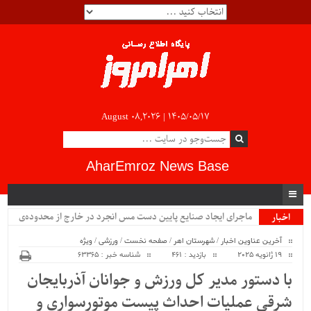
August 08,2026 |
۱۴۰۵/۰۵/۱۷
AharEmroz News Base
ماجرای ایجاد صنایع پایین دست مس انجرد در خارج از محدوده‌ی
اخبار
ویژه
شهرستان اهر چیست؟!!...
آخرین عناوین اخبار
/
شهرستان اهر
/
صفحه نخست
/
ورزشی
/
ویژه
19 ژانویه 2025
بازدید : 461
شناسه خبر : 63365
با دستور مدیر کل ورزش و جوانان آذربایجان
شرقی عملیات احداث پیست موتورسواری و