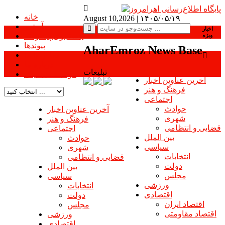
خانه
August 10,2026 |
۱۴۰۵/۰۵/۱۹
آرشیو
اخبار
جستجوی پیشرفته
ویژه
پیوندها
AharEmroz News Base
تماس با ما
درباره ما
تبلیغات
کوتاه کننده لینک
آخرین عناوین اخبار
فرهنگ و هنر
اجتماعی
حوادث
آخرین عناوین اخبار
شهری
فرهنگ و هنر
قضایی و انتظامی
اجتماعی
بین الملل
حوادث
سیاسی
شهری
انتخابات
قضایی و انتظامی
دولت
بین الملل
مجلس
سیاسی
ورزشی
انتخابات
اقتصادی
دولت
اقتصاد ایران
مجلس
اقتصاد مقاومتی
ورزشی
اقتصادی