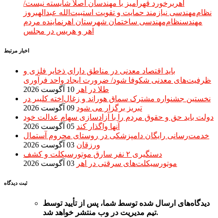
اهر
برخورد قهرآمیز با مهندسان اصلاً شایسته نیست/
نظام‌مهندسی نیازمند حمایت و تقویت است
بیت‌الله عبدالهی
روز
مهندس
نظام‌مهندسی ساختمان شهرستان اهر
نماینده مردم
اهر و هریس در مجلس
اخبار مرتبط
باید اقتصاد معدنی در مناطق دارای ذخایر فلزی و
ظرفیت‌های معدنی شکوفا شود/ ضرورت ایجاد واحد فرآوری
طلا در اهر
10 آگوست 2026
نخستین جشنواره مشترک سماق هوراند و زغال‌اخته کلیبر در
تبریز برگزار می شود
09 آگوست 2026
دولت باید حق و حقوق مردم را با آزادسازی سهام عدالت خود
آنها واگذار کند
05 آگوست 2026
خدمت‌رسانی رایگان دامپزشکی در روستای محروم آستمال
ورزقان
03 آگوست 2026
دستگيری ۲ نفر سارق موتورسیکلت و کشف
موتورسیکلت‌های سرقتی در اهر
03 آگوست 2026
ثبت دیدگاه
دیدگاه‌های
ارسال
شده
توسط شما، پس از
تأیید
توسط
تیم مدیریت در وب منتشر خواهد شد.