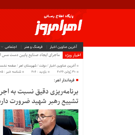
آخرین عناوین اخبار
فرهنگ و هنر
اجتماعی
ماجرای ایجاد صنایع پایین دست مس ا
اخبار ویژه
آخرین عناوین اخبار
/
دولت
/
شهرستان اهر
/
صفحه نخس
30 ژوئن 2026
بازدید : 206
شناسه خبر : 64805
فرماندار اهر:
برنامه‌ریزی دقیق نسبت به اج
تشییع رهبر شهید ضرورت دارد