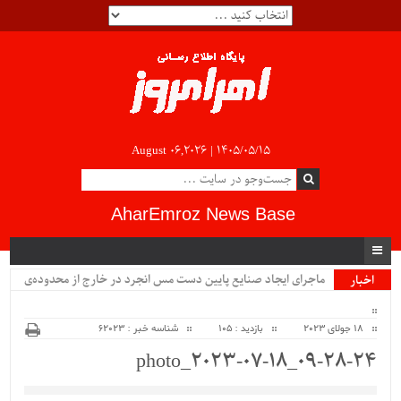
August 06,2026 |
۱۴۰۵/۰۵/۱۵
AharEmroz News Base
ماجرای ایجاد صنایع پایین دست مس انجرد در خارج از محدوده‌ی
اخبار
ویژه
شهرستان اهر چیست؟!!...
18 جولای 2023
بازدید : 105
شناسه خبر : 62023
photo_2023-07-18_09-28-24