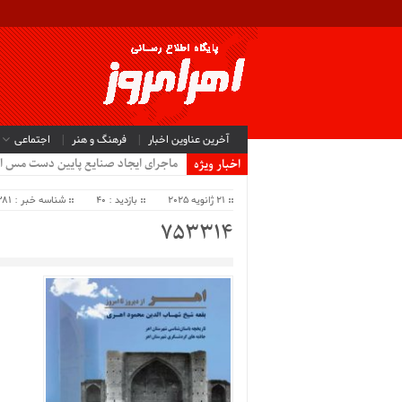
آخرین عناوین اخبار
فرهنگ و هنر
اجتماعی
ماجرای ایجاد صنایع پایین دست مس ا
اخبار ویژه
21 ژانویه 2025
بازدید : 40
شناسه خبر : 63381
753314