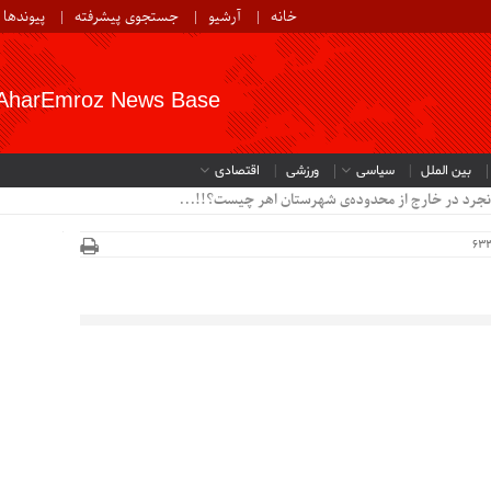
خانه
آرشیو
جستجوی پیشرفته
پیوندها
AharEmroz News Base
بین الملل
سیاسی
ورزشی
اقتصادی
نجرد در خارج از محدوده‌ی شهرستان اهر چیست؟!!...