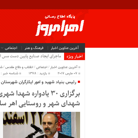
آخرین عناوین اخبار
فرهنگ و هنر
اجتماعی
ماجرای ایجاد صنایع پایین دست مس ا
اخبار ویژه
آخرین عناوین اخبار
/
اجتماعی
/
انقلاب و دفاع مقدس
/
شه
07 مارس 2017
بازدید : 1378
شناسه خبر : 4219
رئیس بنیاد شهید و امور ایثارگران شهرستان ا
برگزاری 30 یادواره شه
شهدای شهر و روستایی اهر س