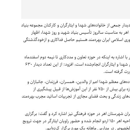
یدار جمعی از خانواده‌های شهدا و ایثارگران و کارکنان مجموعه بنیاد
ه اهر به مناسبت سالروز تأسیس بنیاد شهید و روز شهدا، اظهار
هوری اسلامی ایران بهره‌مند هستیم حاصل فداکاری و ازخودگذشتگی
با اشاره به اینکه در حوزه تعاون و مددکاری تا نیمه دوم اسفندماه
سال جاری 687 مورد دیدار با خانواده‌های معظم شهدا و ایثارگران انجام‌شده است، افزود: از این تعداد دیدار 630
ورت گرفته است.
ده‌های معظم شهدا اعم از والدین، همسران، فرزندان، جانبازان و
دانش آموزان شاهد در قالب کارگاه و اردو یک‌روزه برای بیش از 750 نفر از این آموزش‌ها از قبیل پیشگیری از
ت‌های زندگی و بحث فضای مجازی از تجربیات اساتید مجرب بهره‌مند
رگران شهرستان اهر در حوزه فرهنگی نیز اشاره کرد و گفت: برگزاری
اردوهای زیارتی و تفریحی که با مشارکت سپاه ناحیه اهر 150 اردو انجام شده و حضور راویان ایثارگر در جهت ترویج
خصوص در مدارس ماهانه یک مورد برگزار کرده‌ایم.