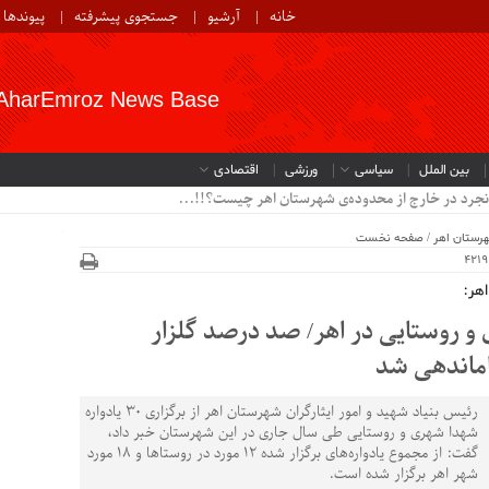
خانه
آرشیو
جستجوی پیشرفته
پیوندها
AharEmroz News Base
بین الملل
سیاسی
ورزشی
اقتصادی
نجرد در خارج از محدوده‌ی شهرستان اهر چیست؟!!...
رستان اهر
/
صفحه نخست
هر:
دا شهری و روستایی در اهر/ صد درصد گلزار
اماندهی شد
رئیس بنیاد شهید و امور ایثارگران شهرستان اهر از برگزاری 30 یادواره
شهدا شهری و روستایی طی سال جاری در این شهرستان خبر داد،
گفت: از مجموع یادواره‌های برگزار شده 12 مورد در روستاها و 18 مورد
شهر اهر برگزار شده است.