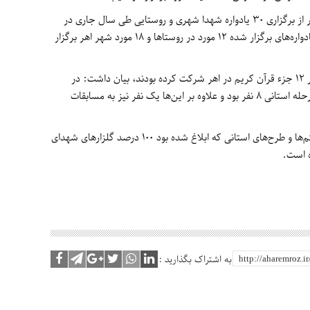
رئیس بنیاد شهید و امور ایثارگران شهرستان اهر از برگزاری 30 یادواره شهدا شهری و روستایی طی سال جاری در
این شهرستان خبر داد، اظهار کرد: از مجموع یادواره‌های برگزار شده 12 مورد در روستاها و 18 مورد شهر اهر برگزار
وی بابیان اینکه بیش از 120 نفر در بخش تفسیر 12 جزء قرآن کریم در اهر شرکت کرده بودند، بیان داشت: در
تفسیر جزء 13 حدود 124 نفر و راه‌یافتگان به مرحله استانی 8 نفر بود و علاوه بر این‌ها یک نفر نیز به مسابقات
ابراهیمی در پایان خاطرنشان کرد: بر اساس آیتم‌ها و طرح‌های استانی که ابلاغ شده بود 100 درصد گلزارهای شهدای
 است.
به اشتراک بگذارید :