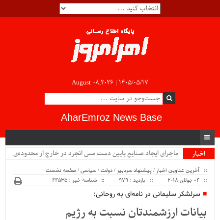
August 08,2026 |
۱۴۰۵/۰۵/۱۷
AharEmroz News Base
ماجرای ایجاد صنایع پایین دست مس انجرد در خارج از محدوده‌ی
اخبار
ویژه
شهرستان اهر چیست؟!!...
آخرین عناوین اخبار
/
پیشنهاد سردبیر
/
دولت
/
سیاسی
/
صفحه نخست
04 جولای 2018
بازدید : 979
شناسه خبر : 44535
سرلشکر سلیمانی در نامه‌ای به روحانی:
بیانات ارزشمندتان نسبت به رژیم