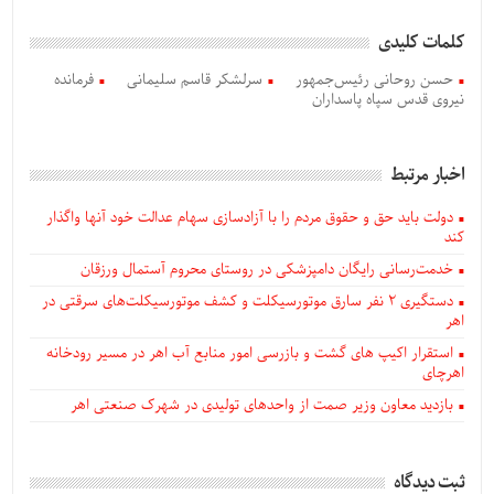
کلمات کلیدی
حسن روحانی رئیس‌جمهور
سرلشکر قاسم سلیمانی
فرمانده
نیروی قدس سپاه پاسداران
اخبار مرتبط
دولت باید حق و حقوق مردم را با آزادسازی سهام عدالت خود آنها واگذار
کند
خدمت‌رسانی رایگان دامپزشکی در روستای محروم آستمال ورزقان
دستگيری ۲ نفر سارق موتورسیکلت و کشف موتورسیکلت‌های سرقتی در
اهر
استقرار اکیپ های گشت و بازرسی امور منابع آب اهر در مسیر رودخانه
اهرچای
بازدید معاون وزیر صمت از واحدهای تولیدی در شهرک صنعتی اهر
ثبت دیدگاه