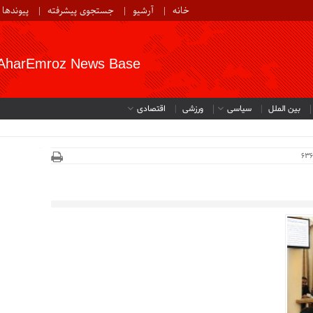
خانه
آرشیو
جستجوی پیشرفته
پیوندها
AharEmroz News Base
بین الملل
سیاسی
ورزشی
اقتصادی