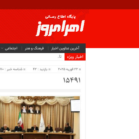
آخرین عناوین اخبار
فرهنگ و هنر
اجتماعی
تاکید مد.
اخبار ویژه
22 فوریه 2025
بازدید : 42
شناسه خبر : 63670
15491