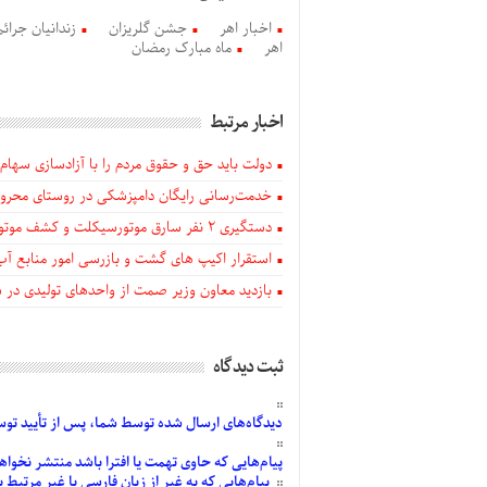
اخبار اهر
جشن گلریزان
زندانیان جرائ
اهر
ماه مبارک رمضان
اخبار مرتبط
دولت باید حق و حقوق مردم را با آزادسازی سهام 
خدمت‌رسانی رایگان دامپزشکی در روستای محروم
دستگيری ۲ نفر سارق موتورسیکلت و کشف موتورسیکلت‌های سرقتی در اهر
استقرار اکیپ های گشت و بازرسی امور منابع آب
بازدید معاون وزیر صمت از واحدهای تولیدی در
ثبت دیدگاه
دیدگاه‌های
ارسال
شده
توسط شما، پس از
تأیید
توسط
پیام‌هایی
که حاوی تهمت یا افترا باشد منتشر نخواه
پیام‌هایی
که به غیر از زبان فارسی یا غیر مرتبط