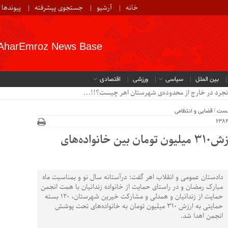
خانه
آرشیو
جستجوی پیشرفته
پیوندها
AharEmroz News Base
بین الملل
سیاسی
ورزشی
اقتصادی
نجرد در خارج از محدوده‌ی شهرستان اهر چیست؟!!...
خست
/
قضایی و انتظامی
توزیع بسته های معیشتی به ارزش۳۱۰ میلیون تومان بین خانواده‌های
دادستان عمومی و انقلاب اهر گفت: درآستانه سال نو و بمناسبت ماه
مبارک رمضان و در راستای حمایت از خانواده زندانیان با همت انجمن
حمایت از زندانیان و همدلی و مشارکت خیرین شهرستان، ۱۲۰ بسته
حمایتی به ارزش ۳۱۰ میلیون تومان به خانواده‌های تحت پوشش
انجمن اهدا شد.