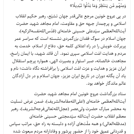
وَمِنْهُم مَّن یَنتَظِرُ وَمَا بَدَّلُوا تَبْدِیلًا»
در پی عروج خونین مرجع عالی‌قدر جهان تشیّع، رهبر حکیم انقلاب
اسلامی و پرچمدار جبهه حق و مقاومت، امام مجاهد شهید حضرت
آیت‌الله‌العظمی سیّدعلی حسینی خامنه‌ای (قدّس‌الله‌نفسه‌الزکیه)،
جهان اسلام در سوگ فقدان بزرگمردی نشسته است که سراسر عمر
پربرکت خویش را در راه اعتلای کلمه حق، دفاع از اسلام، خدمت به
مردم و هدایت امّت اسلامی سپری نمود. آن قائد شهید، با ایمان راسخ،
مجاهدت خالصانه، صبر استوار و بصیرت الهی، همواره پرچم استقلال
ایران عزیز و هدایت و عزت امّت اسلامی را برافراشته نگاه داشت؛ نام و
یاد آن یگانه دوران در تاریخ ایران عزیز، جهان اسلام و در دل آزادگان
عالم ماندگار خواهد بود.
ستاد بزرگداشت عروج خونین امام مجاهد شهید حضرت
آیت‌الله‌العظمی خامنه‌ای (اعلی‌الله‌مقامه‌الشریف)، ضمن عرض تسلیت
به محضر مبارک حضرت ولی‌عصر (عجل‌الله‌تعالی‌فرجه‌الشریف)، رهبر
معظم انقلاب حضرت آیت‌الله سیّدمجتبی حسینی خامنه‌ای
(مدظله‌العالی) و همه ملّت‌های آزاده و دلبسته به راه حق، مراتب سپاس
و قدردانی عمیق خود را از حضور پرشور و وفادارانه مردم مبعوث شده