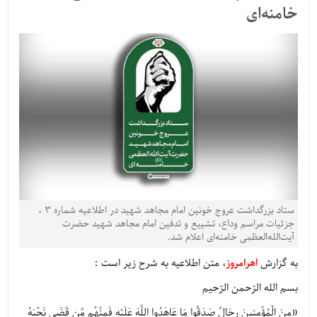
خامنه‌ای‌
ستاد بزرگداشت عروج خونین امام مجاهد شهید در اطلاعیه شماره 3 ،
جزئیات مراسم وداع، تشییع و تدفین امام مجاهد شهید حضرت
آیت‌الله‌العظمی خامنه‌ای‌ اعلام شد.
به گزارش
اهرامروز
، متن اطلاعیه به شرح زیر است :
بسم الله الرّحمن الرّحیم
«مِنَ الْمُؤْمِنِینَ رِجَالٌ صَدَقُوا مَا عَاهَدُوا اللَّهَ عَلَیْهِ فَمِنْهُم مَّن قَضَى نَحْبَهُ