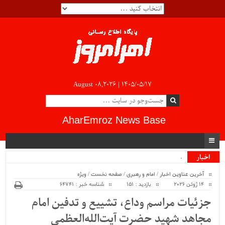
August 08,2026 |
۱۴۰۵/۰۵/۱۷
AharEmroz News Base
سیب .
اخبار
ویژه
آخرین عناوین اخبار
/
امام و رهبری
/
صفحه نخست
/
ویژه
14 ژوئن 2026
بازدید : 151
شناسه خبر : 64741
جزئیات مراسم وداع، تشییع و تدفین امام
مجاهد شهید حضرت آیت‌الله‌العظمی