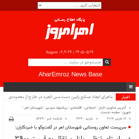
August 07,2026 |
۱۴۰۵/۰۵/۱۶
AharEmroz News Base
ماجرای ایجاد صنایع پایین دست مس انجرد در خارج از محدوده‌ی
اخبار
ویژه
شهرستان اهر چیست؟!!...
آخرین عناوین اخبار
/
اجتماعی
/
اقتصادی
/
پیشنهاد سردبیر
/
شهرستان اهر
/
شهری
/
صفحه نخست
16 مارس 2017
بازدید : 1419
شناسه خبر : 5179
سرپرست تعاون روستایی شهرستان اهر در گفت‌وگو با خبرنگاران: