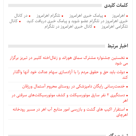
کلمات کلیدی
اهرامروز
پیامک خبری اهرامروز
تلگرام اهرامروز
در کانال
خبری اهرامروز در تلگرام عضو شوید و پیامک خبری دریافت کنید
کانال
تلگرامی اهرامروز
کانال خبری اهرامروز در تلگرام
اخبار مرتبط
نخستین جشنواره مشترک سماق هوراند و زغال‌اخته کلیبر در تبریز برگزار
می شود
دولت باید حق و حقوق مردم را با آزادسازی سهام عدالت خود آنها واگذار
کند
خدمت‌رسانی رایگان دامپزشکی در روستای محروم آستمال ورزقان
دستگيری ۲ نفر سارق موتورسیکلت و کشف موتورسیکلت‌های سرقتی در
اهر
استقرار اکیپ های گشت و بازرسی امور منابع آب اهر در مسیر رودخانه
اهرچای