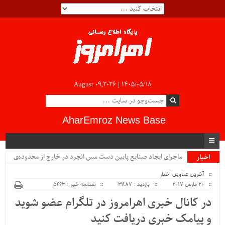
August 09,2026 |
۱۴۰۵/۰۵/۱۸
AharEmroz News Base
ماجرای ایجاد صنایع پایین دست مس انجرد در خارج از محدوده‌ی
اخبار
ویژه
شهرستان اهر چیست؟!!...
آخرین عناوین اخبار
20 مارس 2017
بازدید : 3887
شناسه خبر : 5463
در کانال خبری اهرامروز در تلگرام عضو شوید
و پیامک خبری دریافت کنید