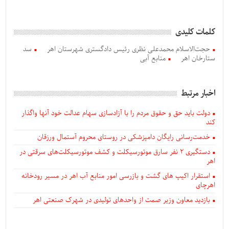
کلمات کلیدی
حجت‌الاسلام محمدعلی نظری رئیس دادگستری شهرستان اهر
سد
ستارخان اهر
منابع آبی
اخبار مرتبط
دولت باید حق و حقوق مردم را با آزادسازی سهام عدالت خود آنها واگذار
کند
خدمت‌رسانی رایگان دامپزشکی در روستای محروم آستمال ورزقان
دستگيری ۲ نفر سارق موتورسیکلت و کشف موتورسیکلت‌های سرقتی در
اهر
استقرار اکیپ های گشت و بازرسی امور منابع آب اهر در مسیر رودخانه
اهرچای
بازدید معاون وزیر صمت از واحدهای تولیدی در شهرک صنعتی اهر