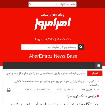
August 06,2026 |
۱۴۰۵/۰۵/۱۵
AharEmroz News Base
ماجرای ایجاد صنایع پایین دست مس انجرد در خارج از محدوده‌ی
اخبار
ویژه
شهرستان اهر چیست؟!!...
آخرین عناوین اخبار
/
پیشنهاد سردبیر
/
شهرستان اهر
/
صفحه نخست
/
قضایی
و انتظامی
18 آوریل 2018
بازدید : 1552
شناسه خبر : 39153
رئیس دادگستری اهر: