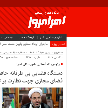
آخرین عناوین اخبار
فرهنگ و هنر
اجتماعی
.
اخبار ویژه
آخرین عناوین اخبار
/
انتخابات
/
انتخابات 96
/
سیاسی
/
ش
04 می 2017
بازدید : 1470
شناسه خبر : 8400
رئیس دادگستری شهرستان اهر:
دستگاه قضایی بی طرفانه حافظ
فضای مجازی جهت نظارت بر تخل