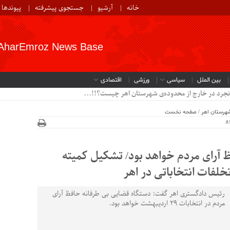
خانه
آرشیو
جستجوی پیشرفته
پیوندها
AharEmroz News Base
بین الملل
سیاسی
ورزشی
اقتصادی
هرستان اهر
/
صفحه نخست
 آرای مردم خواهد بود/ تشکیل کمیته
فات انتخاباتی در اهر
رئیس دادگستری اهر گفت: دستگاه قضایی بی طرفانه حافظ آرای
مردم در انتخابات 29 اردیبهشت خواهد بود.