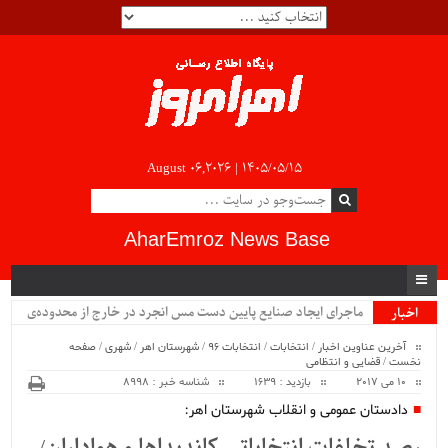
August 06,2026 |
۱۴۰۵/۰۵/۱۵
AharEmroz News Base
ماجرای ایجاد صنایع پایین دست مس انجرد در خارج از محدوده‌ی
اخبار
ویژه
شهرستان اهر چیست؟!!...
آخرین عناوین اخبار
/
انتخابات
/
انتخابات 96
/
شهرستان اهر
/
شهری
/
صفحه
نخست
/
قضایی و انتظامی
10 می 2017
بازدید : 1639
شناسه خبر : 8998
دادستان عمومی و انقلاب شهرستان اهر: