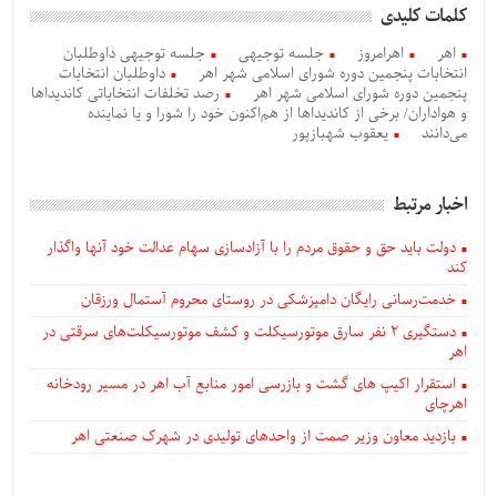
کلمات کلیدی
اهر
اهرامروز
جلسه توجیهی
جلسه توجیهی داوطلبان
انتخابات پنجمین دوره شورای اسلامی شهر اهر
داوطلبان انتخابات
پنجمین دوره شورای اسلامی شهر اهر
رصد تخلفات انتخاباتی کاندیداها
و هواداران/ برخی از کاندیداها از هم‌اکنون خود را شورا و یا نماینده
می‌دانند
یعقوب شهبازپور
اخبار مرتبط
دولت باید حق و حقوق مردم را با آزادسازی سهام عدالت خود آنها واگذار
کند
خدمت‌رسانی رایگان دامپزشکی در روستای محروم آستمال ورزقان
دستگيری ۲ نفر سارق موتورسیکلت و کشف موتورسیکلت‌های سرقتی در
اهر
استقرار اکیپ های گشت و بازرسی امور منابع آب اهر در مسیر رودخانه
اهرچای
بازدید معاون وزیر صمت از واحدهای تولیدی در شهرک صنعتی اهر