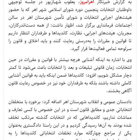
به گزارش خبرنگار
اهرامروز
، یعقوب شهبازپور در جلسه توجیهی
داوطلبان انتخابات پنجمین دوره شورای اسلامی شهر اهر که با حضور
هیئت‌های اجرایی انتخابات و شورای تأمین شهرستان اهر در سالن
اجتماعات فرمانداری برگزار شد، اظهار داشت: از همه دست‌اندرکاران،
مجریان، هیئت‌های اجرایی، نظارت، کاندیداها و طرفداران انتظار داریم
تا قوانین و مقررات را به‌درستی رعایت کنند و باید اخلاق و قانون را
سرلوحه تمامی فعالیت‌ها قرار گیرد.
وی با اشاره به اینکه آشنایی هرچه بیشتر با قوانین و مقررات در حین
انتخابات، زمان قانونی تبلیغات و بعد زا انتخابات باعث می‌شود تا کمتر
دچار مشکل شویم، افزود: کاندیداها ضمن اینکه باید به قوانین آشنایی
کاملی داشته باشند بلکه به طرفداران خود نیز در خصوص رعایت قانون
آگاهی بخشند.
دادستان عمومی و انقلاب شهرستان اهر اضافه کرد: برخورد با متخلفان
انتخاباتی جدی و مطابق قانون است و در این خصوص با کسی تعارف و
مماشات نداریم، کاندیداهایی که در انتخابات گذشته مرتکب تخلف
شده بودند به آن‌ها رسیدگی کردیم و در این راستا دادگستری به‌عنوان
یکی از مراجع چهارگانه موارد تخلفات انتخاباتی کاندیداها را به