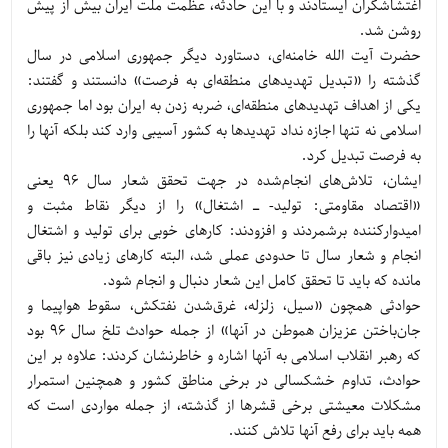
اغتشاشگران ایستادند و با این حادثه، عظمت ملت ایران بیش از پیش
روشن شد.
حضرت آیت الله خامنه‌ای، دستاورد دیگر جمهوری اسلامی در سال
گذشته را «تبدیل تهدیدهای منطقه‌ای به فرصت» دانستند و گفتند:
یکی از اهداف تهدیدهای منطقه‌ای، ضربه زدن به ایران بود اما جمهوری
اسلامی نه تنها اجازه نداد تهدیدها به کشور آسیبی وارد کند بلکه آنها را
به فرصت تبدیل کرد.
ایشان، تلاش‌های انجام‌شده در جهت تحقق شعار سال 96 یعنی
«اقتصاد مقاومتی: تولید- ـ اشتغال» را از دیگر نقاط مثبت و
امیدوارکننده برشمردند و افزودند: کارهای خوبی برای تولید و اشتغال
انجام و شعار سال تا حدودی عملی شد، البته کارهای زیادی نیز باقی
مانده که باید تا تحقق کامل این شعار دنبال و انجام شود.
حوادثی همچون «سیل، زلزله، غرق‌شدن نفتکش، سقوط هواپیما و
جان‌باختن عزیزان هموطن در آنها» از جمله حوادث تلخ سال 96 بود
که رهبر انقلاب اسلامی به آنها اشاره و خاطرنشان کردند: علاوه بر این
حوادث، تداوم خشکسالی در برخی مناطق کشور و همچنین استمرار
مشکلات معیشتی برخی قشرها از گذشته، از جمله مواردی است که
همه باید برای رفع آنها تلاش کنند.