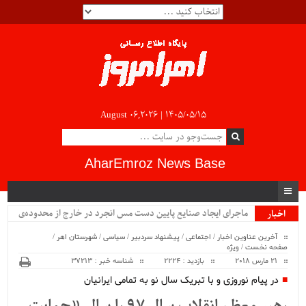
August 06,2026 |
۱۴۰۵/۰۵/۱۵
AharEmroz News Base
ماجرای ایجاد صنایع پایین دست مس انجرد در خارج از محدوده‌ی
اخبار
ویژه
شهرستان اهر چیست؟!!...
آخرین عناوین اخبار
/
اجتماعی
/
پیشنهاد سردبیر
/
سیاسی
/
شهرستان اهر
/
صفحه نخست
/
ویژه
21 مارس 2018
بازدید : 2224
شناسه خبر : 37213
در پیام نوروزی و با تبریک سال نو به تمامی ایرانیان