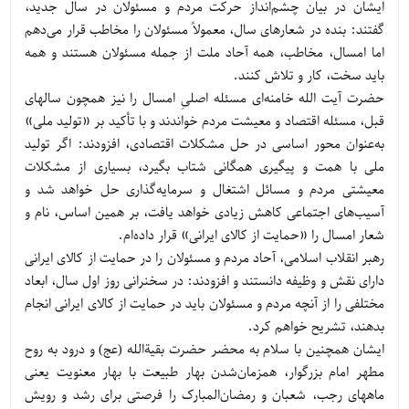
ایشان در بیان چشم‌انداز حرکت مردم و مسئولان در سال جدید،
گفتند: بنده در شعارهای سال، معمولاً مسئولان را مخاطب قرار می‌دهم
اما امسال، مخاطب، همه آحاد ملت از جمله مسئولان هستند و همه
باید سخت، کار و تلاش کنند.
حضرت آیت الله خامنه‌ای مسئله اصلیِ امسال را نیز همچون سالهای
قبل، مسئله اقتصاد و معیشت مردم خواندند و با تأکید بر «تولید ملی»
به‌عنوان محور اساسی در حل مشکلات اقتصادی، افزودند: اگر تولید
ملی با همت و پیگیری همگانی شتاب بگیرد، بسیاری از مشکلات
معیشتی مردم و مسائل اشتغال و سرمایه‌گذاری حل خواهد شد و
آسیب‌های اجتماعی کاهش زیادی خواهد یافت، بر همین اساس، نام و
شعار امسال را «حمایت از کالای ایرانی» قرار داده‌ام.
رهبر انقلاب اسلامی، آحاد مردم و مسئولان را در حمایت از کالای ایرانی
دارای نقش و وظیفه دانستند و افزودند: در سخنرانی روز اول سال، ابعاد
مختلفی را از آنچه مردم و مسئولان باید در حمایت از کالای ایرانی انجام
بدهند، تشریح خواهم کرد.
ایشان همچنین با سلام به محضر حضرت بقیة‌الله (عج) و درود به روح
مطهر امام بزرگوار، همزمان‌شدن بهار طبیعت با بهار معنویت یعنی
ماههای رجب، شعبان و رمضان‌المبارک را فرصتی برای رشد و رویش