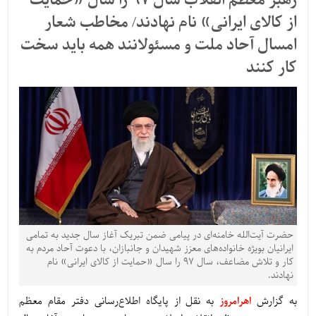
رهبر معظم انقلاب سال 97 را سال «حمایت
از کالای ایرانی» نام نهادند/ مخاطب شعار
امسال آحاد ملت و مسئولانند همه باید سخت
کار کنند
حضرت آیت‌الله خامنه‌ای در پیامی ضمن تبریک آغاز سال جدید به تمامی
ایرانیان بویژه خانواده‌های معزز شهیدان و جانبازان، با دعوت آحاد مردم به
کار و تلاش مضاعف، سال 97 را سال «حمایت از کالای ایرانی» نام
نهادند.
به گزارش
اهرامروز
به نقل از پایگاه اطلاع‌رسانی دفتر مقام معظم