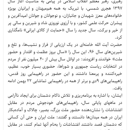
رهبری، رهبر معظم انقلاب اسلامی در پیامی به‌ مناسبت آغاز سال
1397 هجری شمسی، با تبریک به همه هم‌میهنان و ایرانیان بویژه
خانواده‌های معزز شهیدان و جانبازان، و نوجوانان و جوانانِ امیدآفرین و
پیشران حرکت علمی کشور، و با آرزوی نوروزی شاد و شیرین و سالی پر
از خیر و برکت، سال جدید را سال «حمایت از کالای ایرانی» نامگذاری
کرد.
حضرت آیت الله خامنه‌ای در یک ارزیابی از فراز و نشیب‌ها، و تلخ و
شیرین‌های سال 96، این سال را «سال بروز عظمت و اقتدار و حضور
ملت» خواندند و افزودند: در اوائل سال بیش از 40 میلیون نفر از مردم
در انتخابات ریاست جمهوری و شوراها، حضوری بسیار خوب، عظیم،
خیره‌کننده و پرمعنا داشتند و این حضور در راهپیمایی روز قدس،
راهپیمایی‌های 9دی و برتر از همه در راهپیمایی تماشایی 22 بهمن ادامه
یافت.
ایشان، با اشاره به برنامه‌ریزی و تلاش ناکام دشمنان برای ایجاد ناآرامی
در ماههای پایانی سال، راهپیمایی‌های خودجوش مردم در مقابل
اغتشاشات را نشان‌‌دهنده حضور ملت بزرگ، بصیر، چالاک و آماده‌بکار
ایران در همه میدان‌ها دانستند و گفتند: ملت ایران و حتی آن کسانی
که دشمنان قصد داشتند اغتشاشات را به‌نام آنها تمام کنند، در مقابل