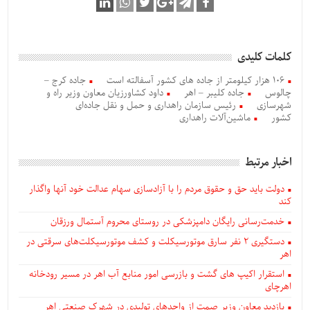
کلمات کلیدی
106 هزار کیلومتر از جاده های کشور آسفالته است
جاده کرج –
چالوس
جاده کلیبر – اهر
داود کشاورزیان معاون وزیر راه و
شهرسازی
رئیس سازمان راهداری و حمل و نقل جاده‌ای
کشور
ماشین‌آلات راهداری
اخبار مرتبط
دولت باید حق و حقوق مردم را با آزادسازی سهام عدالت خود آنها واگذار
کند
خدمت‌رسانی رایگان دامپزشکی در روستای محروم آستمال ورزقان
دستگيری ۲ نفر سارق موتورسیکلت و کشف موتورسیکلت‌های سرقتی در
اهر
استقرار اکیپ های گشت و بازرسی امور منابع آب اهر در مسیر رودخانه
اهرچای
بازدید معاون وزیر صمت از واحدهای تولیدی در شهرک صنعتی اهر