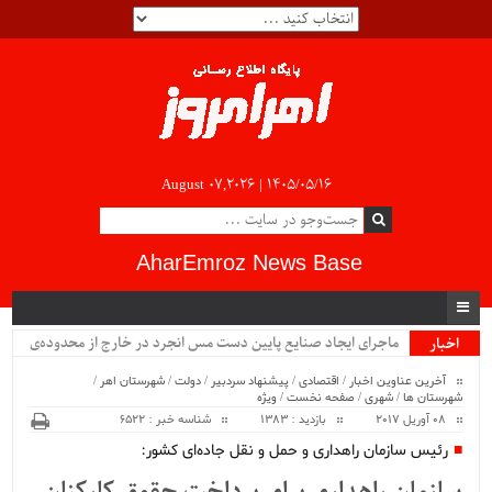
August 07,2026 |
۱۴۰۵/۰۵/۱۶
AharEmroz News Base
سی.
اخبار
ویژه
آخرین عناوین اخبار
/
اقتصادی
/
پیشنهاد سردبیر
/
دولت
/
شهرستان اهر
/
شهرستان ها
/
شهری
/
صفحه نخست
/
ویژه
08 آوریل 2017
بازدید : 1383
شناسه خبر : 6522
رئیس سازمان راهداری و حمل و نقل جاده‌ای کشور: