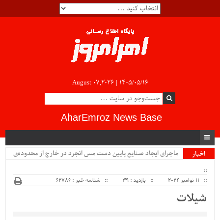
August 07,2026 |
۱۴۰۵/۰۵/۱۶
AharEmroz News Base
ماجرای ایجاد صنایع پایین دست مس انجرد در خارج از محدوده‌ی
اخبار
ویژه
شهرستان اهر چیست؟!!...
11 نوامبر 2024
بازدید : 39
شناسه خبر : 62786
شیلات