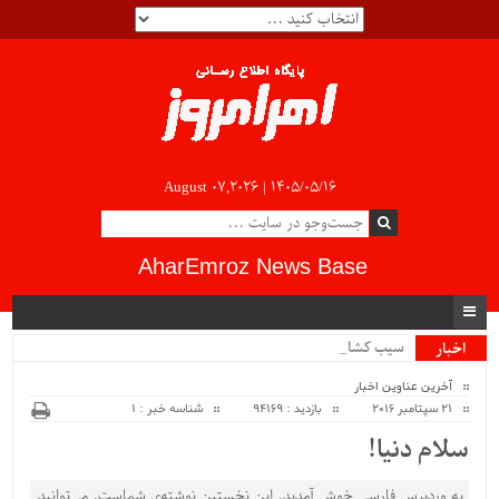
August 07,2026 |
۱۴۰۵/۰۵/۱۶
AharEmroz News Base
سیب کشاور_
اخبار
ویژه
آخرین عناوین اخبار
21 سپتامبر 2016
بازدید : 94169
شناسه خبر : 1
سلام دنیا!
به وردپرس فارسی خوش آمدید.‌ این نخستین نوشته‌‌ی شماست. می‌توانید