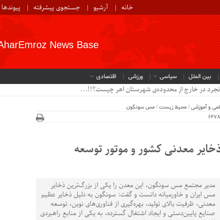
خانه
آرشیو
جستجوی پیشرفته
پیوندها
AharEmroz News Base
بین الملل
سیاسی
ورزشی
اقتصادی
نجرد در خارج از محدوده‌ی شهرستان اهر چیست؟!!...
می و آموزشی
/
محیط زیست
/
مس سونگون
ذخایر معدنی کشور و موتور توسعه
مدیر مجتمع مس سونگون، این معدن را یکی از بزرگ‌ترین ذخایر
مس ایران و خاورمیانه دانست و گفت: سونگون به دلیل ذخایر عظیم
معدنی، ظرفیت بالای تولید، بهره‌گیری از فناوری‌های نوین، توسعه
صنایع پایین‌دستی و ایجاد اشتغال گسترده، به یکی از منابع راهبردی