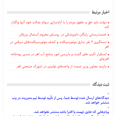
اخبار مرتبط
دولت باید حق و حقوق مردم را با آزادسازی سهام عدالت خود آنها واگذار
کند
خدمت‌رسانی رایگان دامپزشکی در روستای محروم آستمال ورزقان
دستگيری ۲ نفر سارق موتورسیکلت و کشف موتورسیکلت‌های سرقتی در
اهر
استقرار اکیپ های گشت و بازرسی امور منابع آب اهر در مسیر رودخانه
اهرچای
بازدید معاون وزیر صمت از واحدهای تولیدی در شهرک صنعتی اهر
ثبت دیدگاه
دیدگاه‌های
ارسال
شده
توسط شما، پس از
تأیید
توسط تیم مدیریت در وب
منتشر خواهد شد.
پیام‌هایی
که حاوی تهمت یا افترا باشد منتشر نخواهد شد.