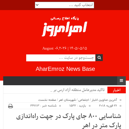
August 06,2026 |
۱۴۰۵/۰۵/۱۵
AharEmroz News Base
تاکید مدیرعامل منطقه آزاد ارس بر ضرورت.
اخبار
ویژه
آخرین عناوین اخبار
/
اجتماعی
/
شهرستان اهر
/
صفحه نخست
26 فوریه 2018
بازدید : 1532
شناسه خبر : 34713
شناسایی ۸۰۰ جای پارک در جهت راه‌اندازی
پارک متر در اهر