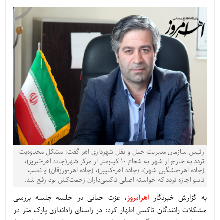
رئیس سازمان مدیریت حمل و نقل شهرداری اهر گفت: مشکل محدودیت
تردد به خارج از شهر به شعاع ۱۰ کیلومتر از مرکز شهر(جاده اهر-تبریز)،
(جاده اهر-مشگین شهر)، (جاده اهر-کلیبر)، (جاده اهر-ورزقان) و نصب
تابلو اجازه تردد که خواسته اصلی تاکسی‌داران زحمت‌کش بود رفع شد.
به گزارش خبرنگار
اهرامروز
، عزت جبانی در جلسه جلسه بررسی
مشکلات رانندگان تاکسی اظهار کرد: در راستای راه‌اندازی پارک متر در