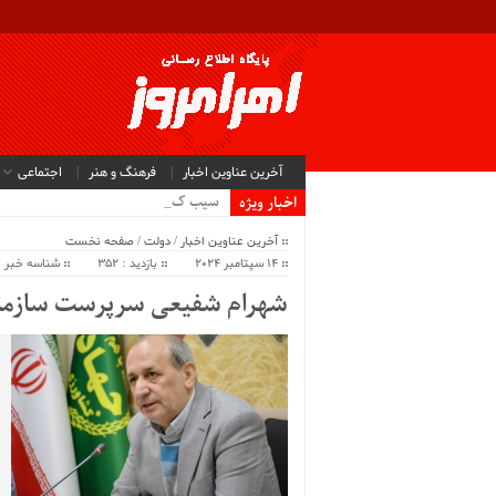
آخرین عناوین اخبار
فرهنگ و هنر
اجتماعی
سیب کشاورزا_
اخبار ویژه
آخرین عناوین اخبار
/
دولت
/
صفحه نخست
14 سپتامبر 2024
بازدید : 352
شناسه خبر : 2305
شهرام شفیعی سرپرست سازمان