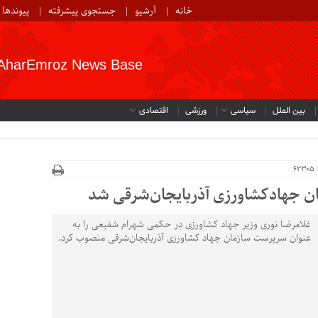
خانه
آرشیو
جستجوی پیشرفته
پیوندها
AharEmroz News Base
بین الملل
سیاسی
ورزشی
اقتصادی
6
 جهادکشاورزی آذربایجان‌شرقی شد
غلامرضا نوری وزیر جهاد کشاورزی در حکمی شهرام شفیعی را به
عنوان سرپرست سازمان جهاد کشاورزی آذربایجان‌شرقی منصوب کرد.