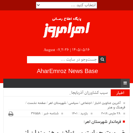
August 07,2026 |
۱۴۰۵/۰۵/۱۶
AharEmroz News Base
سیب کشاورزان آذربایجان شرق.
اخبار
ویژه
آخرین عناوین اخبار
/
اجتماعی
/
سیاسی
/
شهرستان اهر
/
صفحه نخست
/
فرهنگ و هنر
28 مارس 2018
بازدید : 1401
شناسه خبر : 37558
فرماندار شهرستان اهر: