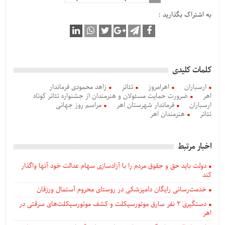
به اشتراک بگذارید :
کلمات کلیدی
ارسباران
اهرامروز
تئاتر
زاهد محمودی فرماندار
اهر
ضرورت حمایت مسئولان و هنرمندان از جشنواره تئاتر کوتاه
ارسباران
فرماندار شهرستان اهر
مراسم روز جهانی
تئاتر
هنرمندان اهر
اخبار مرتبط
دولت باید حق و حقوق مردم را با آزادسازی سهام عدالت خود آنها واگذار
کند
خدمت‌رسانی رایگان دامپزشکی در روستای محروم آستمال ورزقان
دستگيری ۲ نفر سارق موتورسیکلت و کشف موتورسیکلت‌های سرقتی در
اهر