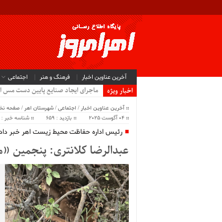
آخرین عناوین اخبار
فرهنگ و هنر
اجتماعی
ماجرای ایجاد صنایع پایین دست مس ا
اخبار ویژه
آخرین عناوین اخبار
/
اجتماعی
/
شهرستان اهر
/
صفحه ن
04 آگوست 2025
بازدید : 659
شناسه خبر : 64240
رئیس اداره حفاظت محیط زیست اهر خبر داد
عبدالرضا کلانتری: پنجمین «ما