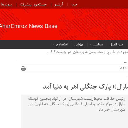
خانه
آرشیو
جستجوی پیشرفته
پیوندها
AharEmroz News Base
بین الملل
سیاسی
ورزشی
اقتصادی
نجرد در خارج از محدوده‌ی شهرستان اهر چیست؟!!...
خست
رال» پارک جنگلی اهر به دنیا آمد
رئیس حفاظت محیط‌زیست شهرستان اهر از تولد پنجمین گوساله‌
مارال در مرکز تکثیر و احیای فندقلوی (پارک جنگلی فندقلوی) این
شهرستان خبر داد.