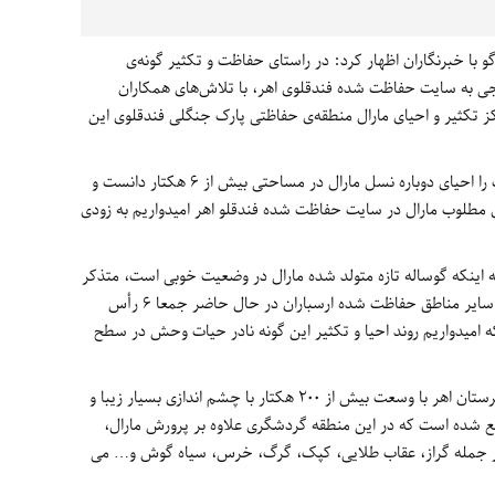
گو با خبرنگاران اظهار کرد: در راستای حفاظت و تکثیر گونه‌ی
ی به سایت حفاظت شده‌ فندقلوی اهر، با تلاش‌های همکاران
 تکثیر و احیای مارال منطقه‌ی حفاظتی پارک جنگلی فندقلوی این
وی، یکی از اهداف بلند مدت اداره‌ محیط زیست را احیای دوباره‌ نسل مارال در مساحتی بیش از ۶ هکتار دانست و
 مطلوب مارال در سایت حفاظت شده فندقلو اهر امیدواریم به زودی
 اینکه گوساله تازه متولد شده مارال در وضعیت خوبی است، متذکر
شد: با توجه به انتقال چند رأس برای تکثیر در سایر مناطق حفاظت شده ارسباران در حال حاضر جمعا ۶ رأس
 امیدواریم روند احیا و تکثیر این گونه نادر حیات وحش در سطح
کلانتری افزود: پارک جنگلی فندقلو (انداب) شهرستان اهر با وسعت بیش از ۲٠٠ هکتار با چشم اندازی بسیار زیبا و
ع شده است که در این منطقه گردشگری علاوه بر پرورش مارال،
 جمله گراز، عقاب طلایی، کپک، گرگ، خرس، سیاه گوش و… می