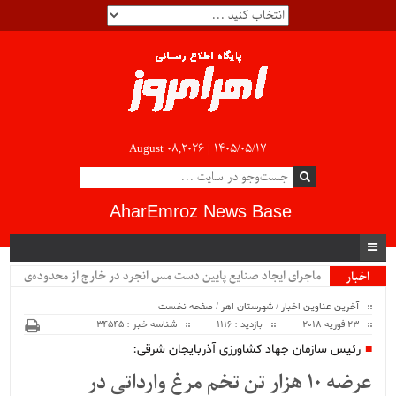
August 08,2026 |
۱۴۰۵/۰۵/۱۷
AharEmroz News Base
ماجرای ایجاد صنایع پایین دست مس انجرد در خارج از محدوده‌ی
اخبار
ویژه
شهرستان اهر چیست؟!!...
آخرین عناوین اخبار
/
شهرستان اهر
/
صفحه نخست
23 فوریه 2018
بازدید : 1116
شناسه خبر : 34545
رئیس سازمان جهاد کشاورزی آذربایجان شرقی:
عرضه 10 هزار تن تخم مرغ وارداتی در