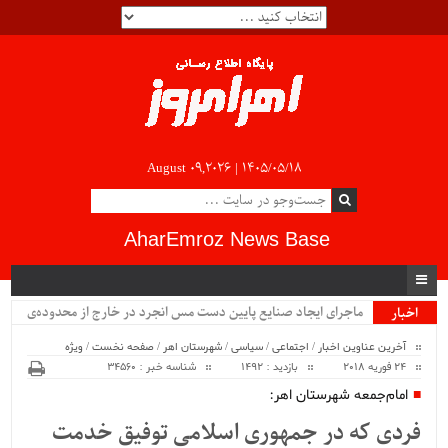
August 09,2026 |
۱۴۰۵/۰۵/۱۸
AharEmroz News Base
سیب .
اخبار
ویژه
آخرین عناوین اخبار
/
اجتماعی
/
سیاسی
/
شهرستان اهر
/
صفحه نخست
/
ویژه
24 فوریه 2018
بازدید : 1492
شناسه خبر : 34560
امام‌جمعه شهرستان اهر:
فردی که در جمهوری اسلامی توفیق خدمت