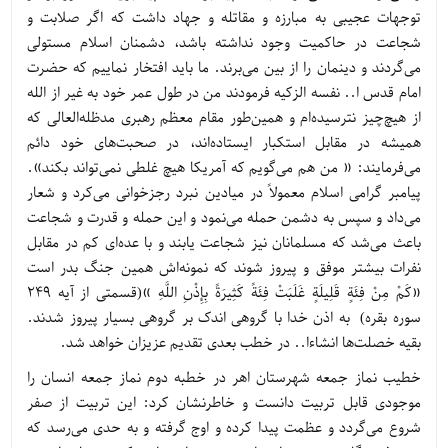
توجهات عجیبی به مبارزه و مقاتله و جهاد داشت که اگر صلابت و
شجاعت در حاکمیت وجود نداشته باشد، دشمنان اسلام مستولی
می‌گردند و دینمان را از بین می‌برند. ما باید افتخار نماییم که حضرت
امام قدس ا.. نفسه الزکیه فرمودند من در طول عمر خود به غیر از الله
از هیچ‌چیز نترسیده‌ام و همین‌طور مقام معظم رهبری مدظله‌العالی که
همیشه در مقابل استکبار ایستاده‌اند، در صحبت‌های خود دائم
می‌فرمایند: « من هم می‌گویم که آمریکا هیچ غلطی نمی‌تواند بکند».
پیامبر گرامی اسلام معمولاً در میادین نبرد رجزخوانی می‌کرد و شعار
می‌داد و سپس به دشمن حمله می‌نمود و این حمله و قدرت و شجاعت
باعث می‌شد که مسلمانان نیز شجاعت یابند و با عده‌ای کم در مقابل
نفرات بیشتر موفق و پیروز شوند که نمونه‌اش همین جنگ بدر است
«كَمْ مِنْ فِئَةٍ قَلِيلَةٍ غَلَبَتْ فِئَةً كَثِيرَةً بِإِذْنِ اللَّهِ »(قسمتی از آیه 249
سوره بقره) به اذن خدا با گروهی اندک بر گروهی بسیار پیروز شدند.
بقیه خصلت‌ها انشاءا.. در خطب بعدی تقدیم عزیزان خواهد شد.
خطیب نماز جمعه شهرستان اهر در خطبه دوم نماز جمعه انسان را
موجودی قابل تربیت دانست و خاطرنشان کرد: این تربیت از صفر
شروع می‌گردد و عظمت پیدا کرده و اوج گرفته و به حدی می‌رسد که