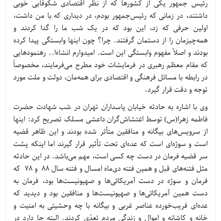
رئیس جمهور یکی از کشورها که از نظر اقتصادی شکوفایی خوبی
داشتند، در زمانی که رئیس‌جمهور بودم، در دیداری که با من داشت،
اولین حرفی که زد، این بود که در یک شب ما را گدا کردند و
همه‌چیزمان را از دستمان گرفتند. چرا؟ چون اینها وابستگی پیدا کرده
بودند و اصلاً مفهوم وابستگی این است. امیدوارم انشاءا.. رهنمودهایی
که مقام معظم رهبری در فرمایشات خود مطرح می‌فرمایند، مخصوصاً
در رابطه با مسائل فرهنگی و اقتصادی برای همه‌مان، دولت و ملت مورد
توجه و دقت قرار گیرد.
وی با اشاره به حادثه خیابان پاسداران تهران در شب شهادت حضرت
فاطمه زهرا(س) توسط اغتشاش‌گران داعشی مسلک تصریح کرد: اینها
از سرویس‌های بیگانه و منافقین متأثر شده بودند و این ظاهر قضیه
است و سوژه‌ای است که عده‌ای تحت تأثیر قرار گیرند اما اینکه پشت
سر قضیه فرمان در دست چه کسی است، مهم می‌باشد. در این حادثه
مثل فتنه‌های قبل و همین فتنه دی‌ماه امسال و فتنه سال 88 و 78 که
فرمان و سوژه در دست آمریکائی‌ها و صهیونیست‌ها بود، فرمان به
دست همین آمریکائی‌ها و صهیونیست‌ها و منافقین بود و دیدید که
عده‌ای فریب‌خورده عناصر غربی و بیگانه با چه وحشیتی به امنیت و
خانه و کاشانه و اموال و زندگی مردم تعدّی کردند. البته جا دارد در