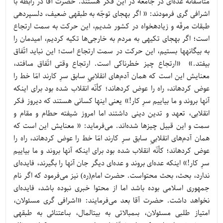
متأسفانه عده‌ای در جامعه در این فکر هستند. حضرت آقا در رابطه با
اشرافی گری فرمودند: « اگر به‏جاى توجّه به طبقه‏ى ضعيف، دل‏سپرده‏ى
طبقات مرفّه و زياده‏خواه در كشور شديم، اين حركت به سمت ارتجاع
است؛ اگر به‏جاى تكيه‏ى به مردم به خارجی‌ها تكيه كرديم، اميدمان را
به بيگانه‏ها بستيم، اين حركت در سمت ارتجاع است؛ اين نبايد اتّفاق
بيفتد.» «ارتجاع چيز خطرناكى است. ارتجاع وقتى اتّفاق مى‏افتد،
معنايش اين است كه همان آدم‌های انقلابيِ سابق سرِ كارند امّا خط را
عوض كرده‏اند، راه را عوض كرده‏اند؛ كأنّه انقلاب شده بود براى اين‏كه
آن‏ها بروند و ما بياييم سرِ كار!» یعنی اینها کسانی هستند که دیروز فکر
انقلابی، تعهد و تدین دینی داشتند اما امروز شیفته حطام و مقام و
سمت و این قبیل چیزها شده‌اند. می‌فرماید: « معنايش اين است كه
همان آدم‌های انقلابيِ سابق سرِ كارند امّا خط را عوض كرده‏اند، راه را
عوض كرده‏اند؛ كأنّه انقلاب شده بود براى اين‏كه آن‏ها بروند و ما بياييم
سرِ كار!» اینکه عده‌ای بروند و عده‌ای دیگر جان آنها را بگیرند، فایده‌ای
ندارد، بحث، بحث محتواست. حضرت امام(ره) نیز می‌فرمود که اگر نام
جمهوری اسلامی بوده باشد اما از محتوا خبری نبوده باشد، فایده‌ای
نخواهد داشت. حضرت آقا بعد می‌فرمایند: «اشرافی گری مسئولان،
امتیاز طلبی مسئولان، بى‏مبالاتى به بيت‏المال، بى‏اعتنائى به طبقه‏ى