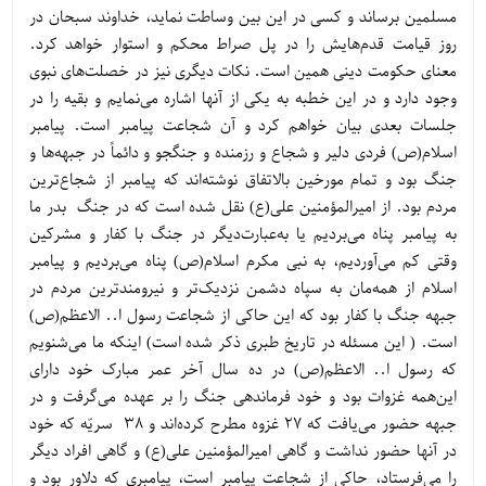
مسلمین برساند و کسی در این بین وساطت نماید، خداوند سبحان در
روز قیامت قدم‌هایش را در پل صراط محکم و استوار خواهد کرد.
معنای حکومت دینی همین است. نکات دیگری نیز در خصلت‌های نبوی
وجود دارد و در این خطبه به یکی از آنها اشاره می‌نمایم و بقیه را در
جلسات بعدی بیان خواهم کرد و آن شجاعت پیامبر است. پیامبر
اسلام(ص) فردی دلیر و شجاع و رزمنده و جنگجو و دائماً در جبهه‌ها و
جنگ بود و تمام مورخین بالاتفاق نوشته‌اند که پیامبر از شجاع‌ترین
مردم بود. از امیرالمؤمنین علی(ع) نقل شده است که در جنگ بدر ما
به پیامبر پناه می‌بردیم یا به‌عبارت‌دیگر در جنگ با کفار و مشرکین
وقتی کم می‌آوردیم، به نبی مکرم اسلام(ص) پناه می‌بردیم و پیامبر
اسلام از همه‌مان به سپاه دشمن نزدیک‌تر و نیرومندترین مردم در
جبهه جنگ با کفار بود که این حاکی از شجاعت رسول ا.. الاعظم(ص)
است. ( این مسئله در تاریخ طبری ذکر شده است) اینکه ما می‌شنویم
که رسول ا.. الاعظم(ص) در ده سال آخر عمر مبارک خود دارای
این‌همه غزوات بود و خود فرماندهی جنگ را بر عهده می‌گرفت و در
جبهه حضور می‌یافت که 27 غزوه مطرح کرده‌اند و 38 سریّه که خود
در آنها حضور نداشت و گاهی امیرالمؤمنین علی(ع) و گاهی افراد دیگر
را می‌فرستاد، حاکی از شجاعت پیامبر است، پیامبری که دلاور بود و