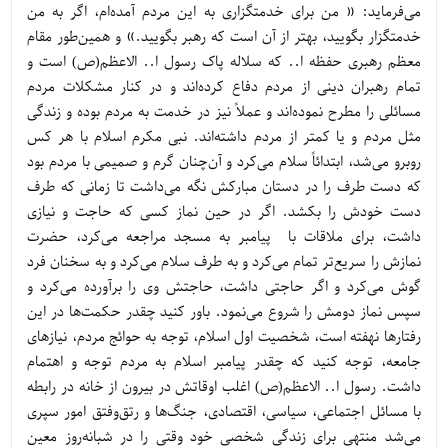
می‌فرماید: « من برای خدمتگزاری به این مردم آمده‌ام، اگر به من
خدمتگزار بگویید، بهتر از آن است که رهبر بگویید.» و همین‌طور مقام
معظم رهبری حفظه ا.. که سلاله پاک رسول ا.. الاعظم(ص) است و
تمام رهبران دینی از مردم دفاع کرده‌اند و در کنار مشکلات مردم
مسائلی را مطرح نموده‌اند و عملاً نیز در خدمت به مردم بوده و زندگی
مثل مردم و یا کمتر از مردم داشته‌اند. نبی مکرم اسلام با هر کس
روبرو می‌شد، ابتدائاً سلام می‌کرد و آن‌چنان گرم و صمیمی با مردم بود
که دست طرف را در دستان مبارکش نگه می‌داشت تا زمانی که طرف
دست خودش را بکشد. اگر در حین نماز کسی که حاجت و نیازی
داشت، برای ملاقات با پیامبر به مسجد مراجعه می‌کرد، حضرت
نمازش را سریع‌تر تمام می‌کرد و به طرف سلام می‌کرد و به سخنان فرد
گوش می‌کرد و اگر حاجتی داشت، حاجتش وی را برآورده می‌کرد و
سپس نماز دومش را شروع می‌نمود. باور کنید چقدر حکمت‌ها در این
رفتارها نهفته است، شخصیت اول اسلام، توجه به حوائج مردم، نیازهای
جامعه، توجه کنید که چقدر پیامبر اسلام به مردم توجه و اهتمام
داشت. رسول ا.. الاعظم(ص) اغلب اوقاتش در بیرون از خانه در رابطه
با مسائل اجتماعی، سیاسی، اقتصادی، جنگ‌ها و رتق‌وفتق امور سپری
می‌شد منتهی برای زندگی شخصی خود وقتی را در شبانه‌روز معین