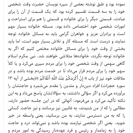
نموده بود و طبق نوشته بعضی از سیره نویسان حضرت وقت شخصی
خود را به سه قسمت تقسیم کرده بود که یک قسمت از آن را برای
عبادت، قسمتی دیگر را برای خانواده و قسمتی را هم برای استراحت و
امورات شخصی خود اختصاص داده بود. مسئله خانواده بسیار مهم
است و برادران عزیز و خواهران گرامی باید به مسائل خانواده توجه
نمایند و درست است که مسئله کار و تلاش بسیار مهم است، اما باید
بخشی از وقت خود را برای مسائل خانواده مختص کنیم که اگر به
خانواده توجه نگردد، خانواده‌ها متلاشی خواهند شد. نبی مکرم اسلام
گاهی سهمی از وقت شخصی خود را برای مردم سپری می‌کرد و یا کلاً
سهم خود را برای مردم قرار می‌داد تا در خدمت مردم بوده باشد و در
ملاقات خود نیز از باب « إِنَّ أَكْرَمَكُمْ عِنْدَ اللَّهِ أَتْقَاكُمْ »(بخشی از آیه 13
سوره حجرات) افراد دین‌دار و متدین را مقدم می‌شمرد و حاجتشان را
برآورده می‌کرد و اگر سؤالی داشتند، به سؤالاتشان پاسخ می‌داد و به این
نکته تأکید می‌کرد و می‌فرمود: آنهائی که در این جلسه حضور دارند،
مطالبی را که از من شنیدند، به غائبین نیز برسانند و نیز حاجت کسانی
را که به من دسترسی ندارند، به من برسانید، یعنی واسطه در خیر
شوید. یعنی اگر شخصی نیازمند بوده باشد و نمی‌تواند درد و حاجت
خود را به زمامدار و رئیس و فرد عهده‌دار رسیدگی به امور مردم و