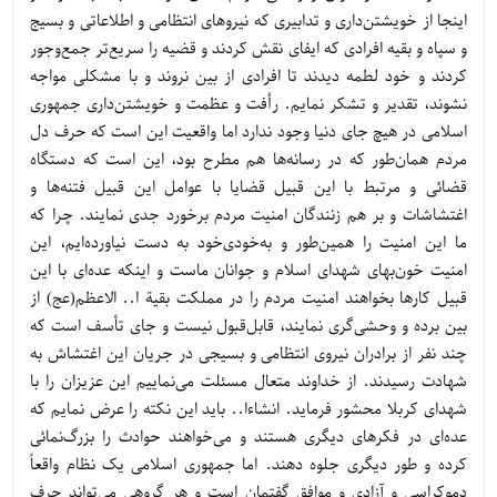
اینجا از خویشتن‌داری و تدابیری که نیروهای انتظامی و اطلاعاتی و بسیج
و سپاه و بقیه افرادی که ایفای نقش کردند و قضیه را سریع‌تر جمع‌وجور
کردند و خود لطمه دیدند تا افرادی از بین نروند و با مشکلی مواجه
نشوند، تقدیر و تشکر نمایم. رأفت و عظمت و خویشتن‌داری جمهوری
اسلامی در هیچ جای دنیا وجود ندارد اما واقعیت این است که حرف دل
مردم همان‌طور که در رسانه‌ها هم مطرح بود، این است که دستگاه
قضائی و مرتبط با این قبیل قضایا با عوامل این قبیل فتنه‌ها و
اغتشاشات و بر هم زنندگان امنیت مردم برخورد جدی نمایند. چرا که
ما این امنیت را همین‌طور و به‌خودی‌خود به دست نیاورده‌ایم، این
امنیت خون‌بهای شهدای اسلام و جوانان ماست و اینکه عده‌ای با این
قبیل کارها بخواهند امنیت مردم را در مملکت بقیة ا.. الاعظم(عج) از
بین برده و وحشی‌گری نمایند، قابل‌قبول نیست و جای تأسف است که
چند نفر از برادران نیروی انتظامی و بسیجی در جریان این اغتشاش به
شهادت رسیدند. از خداوند متعال مسئلت می‌نماییم این عزیزان را با
شهدای کربلا محشور فرماید. انشاءا.. باید این نکته را عرض نمایم که
عده‌ای در فکرهای دیگری هستند و می‌خواهند حوادث را بزرگ‌نمائی
کرده و طور دیگری جلوه دهند. اما جمهوری اسلامی یک نظام واقعاً
دموکراسی و آزادی و موافق گفتمان است و هر گروهی می‌تواند حرف