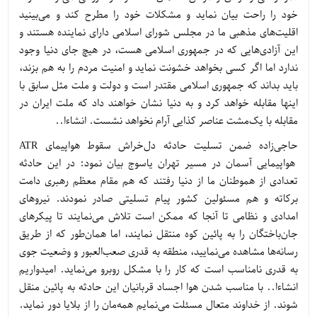
خود را راحت بیان نماید و مشکلات خود را مطرح کند و می‌بینید
اقلیت‌های مذهبی ما در مجلس شورای اسلامی دارای نماینده هستند و
این آزادی‌هایی که در جمهوری اسلامی هست، در هیچ جای دنیا وجود
ندارد اما اگر کسی بخواهد خشونت نماید و امنیت مردم را به هم بزند،
باید بداند که جمهوری اسلامی مقتدر است و دولت و ملت مثل سابق با
اینها مقابله خواهد کرد و به دنیا نشان خواهند داد که ملت ایران در
مقابله با یک‌مشت عناصر کذایی آرام نخواهد نشست. انشاءا..
حاجی‌زاده ضمن تسلیت حادثه دل‌خراش سقوط هواپیمای ATR
هواپیمایی آسمان در مسیر تهران یاسوج بیان نمود: در این حادثه
تعدادی از هموطنان ما از دنیا رفتند که هم مقام معظم رهبری دامت
برکاته و هم مسئولین کشور پیام تسلیتی صادر نمودند. نیروهای
امدادی و نظامی تا آنجا که ممکن است تلاش می‌نمایند تا پیکرهای
جان‌باختگان را به پائین کوه منتقل نمایند، اما همان‌طور که از طریق
رسانه‌ها مشاهده می‌نمایید، منطقه به قدری صعب‌العبور و وضعیت جوی
به قدری نامناسب است که کار را با مشکل روبرو می‌نماید. امیدواریم
انشاءا.. با مناسب شدن هوا اجساد قربانیان این حادثه به پائین منقل
شوند. از خداوند متعال مسئلت می‌نمایم همه‌مان را از بلایا دور نماید.