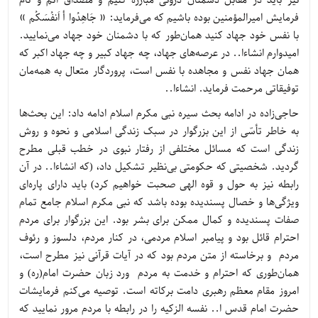
نیز باید در مقابل دشمنان درونی مبارزه کنیم و مصداق اَتَمّ و تامّ
فرمایش امیرالمؤمنین بوده باشیم که می‌فرماید: « جَاهِدُوا أ اَنفُسَکُم »
با نفس خود جهاد کنید همان‌طور که با دشمنان خود جهاد می‌نمایید.
امیدوارم انشاءا.. در عرصه‌های جهاد، چه جهاد کبیر و چه جهاد اکبر که
همان جهاد نفس و مجاهده با نفس است، پروردگار متعال به همه‌مان
توفیقاتی مرحمت فرماید. انشاءا..
حاجی‌زاده در ادامه بحث سیره نبی مکرم اسلام ادامه داد: این بحث‌ها
به خاطر تأسّی از این بزرگوار در سبک زندگی اسلامی و نحوه و روش
زندگی است که مسائل مختلفی از رفتار نبوی در خطب قبلی مطرح
گردید. شخصیتی که حکومتی بی‌نظیر تشکیل داد، (که انشاءا.. در آن
رابطه نیز به حول و قوه الهی صحبت خواهیم کرد) باید دارای پاره‌ای
ویژگی‌ها و خصال پسندیده بوده باشد که نبی مکرم اسلام جامع تمام
صفات پسندیده و کمال ممکن برای بشر بود. این بزرگوار برای مردم
احترام قائل بود و پیامبر اسلام مردمی، در کنار مردم، دلسوز و رئوف
مردم و برخاسته از متن مردم بود که در آیات قرآنی نیز مطرح است،
همان‌طوری که احترام و خدمت به مردم ورد زبان حضرت امام(ره) و
امروز مقام معظم رهبری دامت برکاته است. توصیه می‌کنم فرمایشات
حضرت امام قدس ا.. نفسه الزکیه را در رابطه با مردم مرور نمایید که