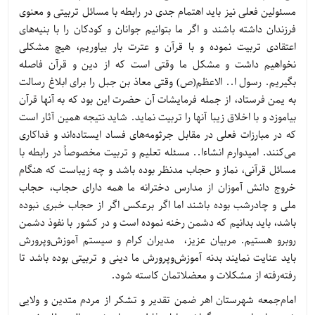
مسئولین فعلی نیز باید اهتمام جدی در رابطه با مسائل تربیتی و معنوی
فرزندان داشته باشند و اگر ما بتوانیم جوانان و کودکان را با بنیه‌های
اعتقادی تربیت نموده و با قرآن و عترت بار بیاوریم، هیچ مشکلی
نخواهیم داشت و مشکل ما وقتی است که از دین و قرآن فاصله
بگیریم. رسول ا.. الاعظم(ص) وقتی معاذ بن جبل را برای ابلاغ رسالت
به یمن فرستاد، از جمله فرمایشات آن حضرت این بود که به آنها قرآن
بیاموزد و با اخلاق زیبا آنها را تربیت نماید. شاید نتیجه همین آثار است
که در مبارزات فعلی در مقابل جرثومه‌های فساد ایستاده‌اند و فداکاری
می‌کنند. امیدوارم انشاءا.. مسئله تعلیم و تربیت مخصوصاً در رابطه با
مسائل قرآنی، نماز و حجاب مدنظر بوده باشد و چه زیباست که هنگام
خروج دانش آموزان از مدارس دخترانه ما همه دارای حجاب، حجاب
ملی و چادرشب بوده باشند اما اگر برعکس اگر از حجاب خبری نبوده
باشد، باید بدانیم که دشمن رخنه نموده است و در کشور با نفوذ دشمن
روبرو هستیم. مربیان عزیز، مدیران کرام و سیستم آموزش‌وپرورش
باید عنایت نمایند بدنه آموزش‌وپرورش ما دینی و تربیتی بوده باشد تا
رفته‌رفته از مشکلات و معضلاتمان کاسته شود.
امام‌جمعه شهرستان اهر ضمن تقدیر و تشکر از مردم متدین و ولایی