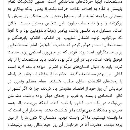
مستضعف، اين‏ها حرکت‌های ضدّانقلابي است. همه‏ى تشكيلات نظام
بايستي با نگاه به اهداف انقلاب حركت بكند.» یعنی اینکه بیکاری به
مسئولی مراجعه نماید و این مسئول به‌جای حل مشکل وی سرش را
برگرداند و او را به حساب نیاورد، این شخص مسئول نیست، خائن
است. مسئول باید دلسوز باشد، پیامبر رَءوفٌ بِالمُؤمِنینَ بود و تا آنجا
که می‌توانیم تولید اشتغال نماییم. این انقلاب، انقلاب پابرهنگان و
مستضعفان است و عرض کردم که حضرت امام(ره)، امام المستضعفین
برای خدمتگزاری آمده بود. فردی که در جمهوری اسلامی برای خدمت
توفیق یافته است، باید در این فکر بوده باشد، باید مستضعف را از یاد
نبرد، باید به دنبال انسان‌های مرفّه و اشرافی نبوده باشد، لازم است
قاطی این مردم مستضعف گردد. حضرت آقا حفظه ا.. چقدر در رابطه
با بحث‌های اقتصادی دارای مطلب هستند. مقام معظم رهبری در
فرمایش آن روز خود از اقتصاد مقاومتی یاد کردند، چرا که اگر کشور از
نظر اقتصادی وابسته به غرب و جاهای دیگر بوده باشند، دشمنان
می‌توانند در یک شب کشور را نابود کنند. اینکه می‌بینید بااین‌همه
تحریم و مشکلات نمی‌توانند ما را شکست دهند، به خاطر این است که
ما وابسته نیستیم. ما اگر وابسته بودیم دشمنان تا کنون ما را از بین
برده بودند. حضرت آقا در فرمایش آن روز خود مثالی زده و فرمودند: