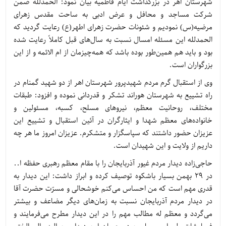
شهرستان اهر در بزرگداشت ایام فاطمیه بیان نمود: الحمدلله ضمن
شرکت مساجد و محافل و عرض ادبی به ساحت مقدس زهرای
مرضیه(س) نمودیم و شئونات حضرت زهرای اطهر(ع) رعایت گردید که
الحمدلله این مسئله امسال نسبت به سال‌های قبل کاملاً رعایت شده
بود و باید هم همین‌طور بوده باشد که همه‌چیزمان از ام الائمه و از این
بزرگواران است.
وی از استقبال گرم مردم شهیدپرور شهرستان اهر از دو شهید گمنام در
راه تشییع به شهرستان هوراند تشکر و قدردانی نموده و افزود: طبقات
مختلف، روحانیت معظم، نیروهای مسلح، کسبه، مسئولین و
خانواده‌های معظم شهدا و ایثارگران در آئین استقبال و تشییع این
عزیزان حضور داشتند که سپاسگزار و متشکرم. عزیزان امروز ما هر چه
داریم از ولایت و این شهیدان است.
حاجی‌زاده دیدار مردم غیور آذربایجان را با مقام معظم رهبری حفظه ا..
در 29 بهمن بسیار باشکوه توصیف کرده و ابراز داشت: این دیدار به
قدری مهم است که من احساس می‌کنم خوشحالی و مسرّت حضرت آقا
در دیدار مردم آذربایجان نسبت به زمان‌های دیگر مضاعف و بیشتر
می‌گردد و معظم له مطالب مهم را در این دیدار مطرح می‌فرمایند و