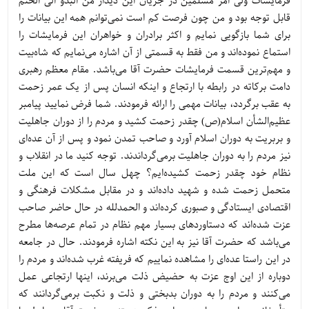
فرمایشات ولی امر مسلمین در جریان این دیدار من البدو الی الختم
قابل توجه بود و من چون فرصت کم است نمی‌توانم همه این بیانات را
برای شما بازگویی نمایم و اکثر برادران و خواهران این فرمایشات را
استماع نموده‌اند و من فقط به قسمتی از آن اشاره می‌نمایم که شاه‌بیت
و مهم‌ترین قسمت فرمایشات حضرت آقا می‌باشد. مقام معظم رهبری
دامت برکاته در رابطه با ارتجاع و اینکه انسان پس از یک عمر زحمت
به عقب برگردد، بیانات مهمی را ارائه فرمودند. شما فرض نمایید پیامبر
عظیم‌الشأن اسلام(ص) چقدر زحمت کشید و مردم را از دوران جاهلیت
و بربریت به دوران اسلام آورد و صاحب تمدن نمود و پس از آن عده‌ای
نیز مردم را به دوران جاهلیت برمی‌گرداندند. توجه کنید ما در انقلاب و
نظام خود چقدر زحمت کشیده‌ایم؟ چهل سال است که این ملت
متحمل زحمت شده و شهید داده‌اند و در مقابل مشکلات فرهنگی و
اقتصادی ایستادگی و صبوری کرده‌اند و الحمدلله در حال حاضر صاحب
عزت شده‌اند که دستاوردهای بسیار مهم نظام در تمام عرصه‌ها مطرح
می‌باشد که حضرت آقا نیز به این نکته اشاره فرمودند. حال در جامعه
در این راستا عده‌ای را مشاهده نماییم که فریفته غرب شده‌اند و مردم را
دوباره از این اوج عزت به حضیض ذلت می‌برند، اینها ارتجاعی عمل
می‌کنند و مردم را به دوران بدبختی و ذلت و نکبت برمی‌گردانند که