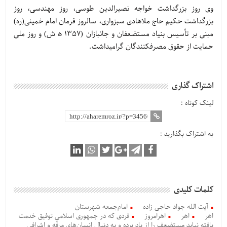
وی روز بزرگداشت خواجه نصيرالدين طوسى‏، روز مهندسى، روز
بزرگداشت حكيم حاج ملاهادى سبزوارى، سالروز فرمان امام خمینی(ره)
مبنی بر تأسیس بنیاد مستضعفان و جانبازان (١٣٥٧ ه‍ ش) و روز ملى
حمايت از حقوق مصرف‏كنندگان گرامیداشت.
اشتراک گذاری
لینک کوتاه :
به اشتراک بگذارید :
کلمات کلیدی
آیت الله جواد حاجی زاده
امام‌جمعه شهرستان
اهر
اهر
اهرامروز
فردی که در جمهوری اسلامی توفیق خدمت
یافته نباید مستضعف را از یاد برده و به دنبال انسان‌های مرفّه و اشرافی