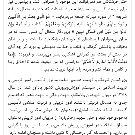
حتی فرشتگان هم نمی‌توانند این موجود را همراهی کنند و پیامبران نیز
برای تربیت نفوس و انسان‌ها مبعوث شده‌اند که خداوند متعال در آیه
شریفه 2 از سوره مبارکه جمعه می‌فرماید: « هُوَ الَّذِي بَعَثَ فِي الْأُمِّيِّينَ
رَسُولًا مِنْهُمْ يَتْلُو عَلَيْهِمْ آيَاتِهِ وَيُزَكِّيهِمْ وَيُعَلِّمُهُمُ الْكِتَابَ وَالْحِكْمَةَ وَإِنْ
كَانُوا مِنْ قَبْلُ لَفِي ضَلَالٍ مُبِينٍ » پروردگار متعال آن كسی است كه در
ميان بی‌سوادان فرستاده‌ای از خودشان برانگيخت تا آيات او را بر آنان
بخواند و پاكشان گرداند و كتاب و حكمت بديشان بياموزد گر چه آنان
در پیش از بعثت در گمراهى آشكارى بسر می‌بردند. و فرمود: «إِنَّمَا
بُعِثْتُ لِأُتَمِّمَ مَکَارِمَ الْأَخْلَاقِ» به‌راستی که من مبعوث شدم تا اخلاق زیبا
را کامل و تمام کنم و مردم را با اینها تربیت نمایم.
وی ضمن تبریک و تهنیت هشتم اسفند سالروز تأسیس امور تربيتى و
تربيت اسلامى‏ در سیستم آموزش‌وپرورش کشور یادآور شد: در سال
1359 در دوران شهیدین والامقام، شهید رجائی و شهید باهنر که اهتمام
جدی به مسائل تربیتی داشتند امور تربيتى و تربيت اسلامى‏ تأسیس
گردید و اینکه حضرت امام(ره) به‌عنوان یک دولتی مکتبی یاد می‌نمود،
به‌خودی‌خود نبود و حتی شهید رجائی(ره) از مربیان امور تربیتی به‌عنوان
سربازان انقلاب در آموزش‌وپرورش یاد می‌نمود. ما این روز را گرامی
می‌داریم و الحمدلله آثار درخشانی تا کنون داشته و همچنان ادامه دارد.