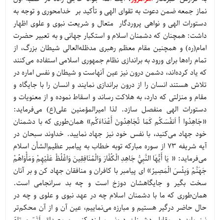
نماز جمعه ضمن دعوت به تقوای الهی و تأکید بر خدامحوری و توجه به
دستورات الهی و نواهی پروردگار متعال و شریعت نبوی و علوی اظهار
داشت: همچنان که دشمنان اسلام و استکبار جهانی و به تعبیر حضرت
امام(ره) و همچنین مقام معظم رهبری مدظله‌العالی شیطان بزرگ، از
تمام راه‌ها برای ورود به براندازی نظام جمهوری اسلامی استفاده می‌کنند
که یاد کرده‌اند، دشمن درون نیز عین آنهاست و شیطان و نفس اماره در
تلاش هستند انسان را از درون براندازی نمایند و انسان را با جایگاه و
مقام و منزلتی که دارد، به هلاکت رساند و اسقاط نموده و از معنویات و
دستورات الهی منفصل سازد. لذا امیرالمؤمنین علی(ع) می‌فرماید:
«جَاهِدُوا أ اَنفُسَکُم كَمَا تُجَاهِدُونَ أَعْدَاءَكُم‏» همان‌طوری که با دشمنان
خود جهاد می‌کنید، با نفس خود نیز جهاد نمایید. خداوند سبحان در
آیه شریفه 73 از سوره مبارکه توبه خطاب به پیامبر عظیم‌الشأن اسلام
می‌فرماید: « يَا أَيُّهَا النَّبِيُّ جَاهِدِ الْكُفَّارَ وَالْمُنَافِقِينَ وَاغْلُظْ عَلَيْهِمْ وَمَأْوَاهُمْ
جَهَنَّمُ وَبِئْسَ الْمَصِيرُ» اى پيامبر با كافران و منافقان جهاد كن و بر آنان
سخت بگير و جايگاهشان دوزخ است و چه بد سرانجامى است.
همان‌طوری که ما با دشمنان اسلام چه در عهد نبوی و علوی و چه در
حال حاضر درگیر هستیم و مبارزه می‌نماییم، عین آن و از آن محکم‌تر