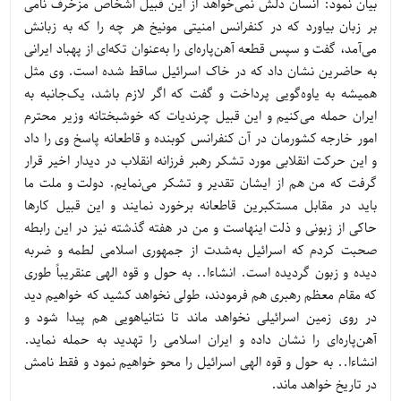
بیان نمود: انسان دلش نمی‌خواهد از این قبیل اشخاص مزخرف نامی
بر زبان بیاورد که در کنفرانس امنیتی مونیخ هر چه را که به زبانش
می‌آمد، گفت و سپس قطعه آهن‌پاره‌ای را به‌عنوان تکه‌ای از پهباد ایرانی
به حاضرین نشان داد که در خاک اسرائیل ساقط شده است. وی مثل
همیشه به یاوه‌گویی پرداخت و گفت که اگر لازم باشد، یک‌جانبه به
ایران حمله می‌کنیم و این قبیل چرندیات که خوشبختانه وزیر محترم
امور خارجه کشورمان در آن کنفرانس کوبنده و قاطعانه پاسخ وی را داد
و این حرکت انقلابی مورد تشکر رهبر فرزانه انقلاب در دیدار اخیر قرار
گرفت که من هم از ایشان تقدیر و تشکر می‌نمایم. دولت و ملت ما
باید در مقابل مستکبرین قاطعانه برخورد نمایند و این قبیل کارها
حاکی از زبونی و ذلت اینهاست و من در هفته گذشته نیز در این رابطه
صحبت کردم که اسرائیل به‌شدت از جمهوری اسلامی لطمه و ضربه
دیده و زبون گردیده است. انشاءا.. به حول و قوه الهی عنقریباً طوری
که مقام معظم رهبری هم فرمودند، طولی نخواهد کشید که خواهیم دید
در روی زمین اسرائیلی نخواهد ماند تا نتانیاهویی هم پیدا شود و
آهن‌پاره‌ای را نشان داده و ایران اسلامی را تهدید به حمله نماید.
انشاءا.. به حول و قوه الهی اسرائیل را محو خواهیم نمود و فقط نامش
در تاریخ خواهد ماند.