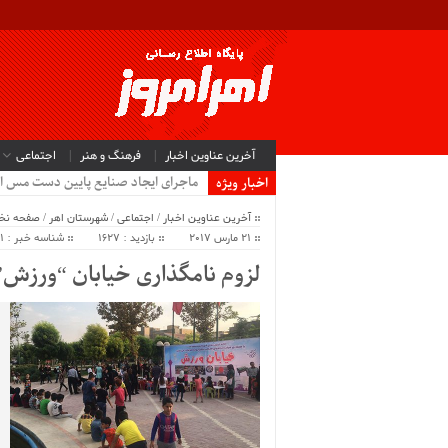
آخرین عناوین اخبار
فرهنگ و هنر
اجتماعی
ماجرای ایجاد صنایع پایین دست مس ا
اخبار ویژه
آخرین عناوین اخبار
/
اجتماعی
/
شهرستان اهر
/
صفحه ن
21 مارس 2017
بازدید : 1627
شناسه خبر : 5491
لزوم نامگذاری خیابان “ورزش” 