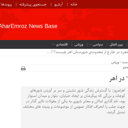
خانه
آرشیو
جستجوی پیشرفته
پیوندها
AharEmroz News Base
بین الملل
سیاسی
ورزشی
اقتصادی
نجرد در خارج از محدوده‌ی شهرستان اهر چیست؟!!...
خست
/
ورزشی
در اهر
اهرامروز: با گسترش زندگی شهر نشینی و سر بر آوردن شهرهای
كوچك و بزرگی كه پیكرشان بر ایجاد خیابان، بلوار و میدآن استوار
بود، نام گذاری اماكن و معابر شهری به یكی از مقولات تاثیر گذار در
جهت جلب یا انحراف افكار عمومی از موضوعات و پدیده های مختلف
تبدیل گردید.