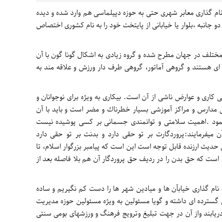
م گذاری معابر شهری حتی به حوزه دپیلماسی هم وارد شده و دیده
انبه ،بلوار یا خیابانی از پایتخت خود را به نام كشوری اختصاص
مختلف در جهان مطرح شده و گروه زیادی به اشكال گونا گون با آن
 ای هستند و گروهی آماتور، گروهی طرف دار ورزش و علاقه مند به
كاری و عوارض ناشی از آن است. بیكاری به ویژه برای نوجوانان و
 مدارس و مراكز آموزشی بسیار خطرناك و مضر است و باید با آن
ر نمود .اهمیت سلامتی و توانمندی جسمانی بر كسی پوشیده نیست
ن میفرمایند:پروردگارت بر تو حقی دارد و بدنت بر تو حقی دارد
ن حدیث ارزنده قابل توجه است این است كه پیامبر بزرگوار اسلام، تا
است كه حق بدن را در ردیف حق پروردگار آن هم بلا فاصله بعد از
ه نام گذاری خیابآن ها و میادین شهر ها را دست كم نگیریم و ساده
 گسترده ای داشته و گویا مسئولین به ویژه مسئولین حوزه مدیریت
ریابند واز آن در جهت تبلیغ وترویج فرهنگ و ورزشهای بومی سنتی