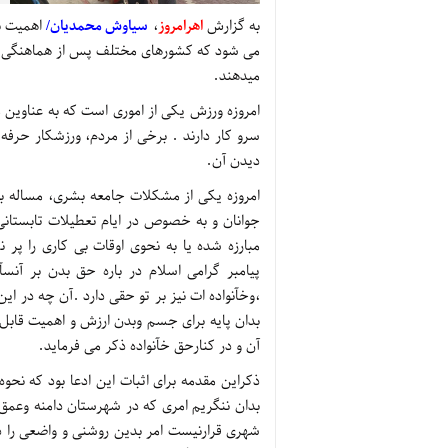
به گزارش
اهرامروز
،
سیاوش محمدیان/
اهمیت نا
می شود كه كشورهای مختلف پس از هماهنگی دو ج
میدهند.
امروزه ورزش یكی از اموری است كه به عناوین 
سرو كار دارند . برخی از مردم، ورزشكار حرفه
دیدن آن.
امروزه یكی از مشكلات جامعه بشری، مساله بی 
جوانان و به خصوص در ایام تعطیلات تابستانی
مبارزه شده یا به نحوی اوقات بی كاری را پ
پیامبر گرامی اسلام در باره حق بدن بر آنسآ
،وخآنواده ات نیز بر تو حقی دارد .آن چه در ای
بدان پایه برای جسم وبدن ارزش و اهمیت قابل 
آن و در كنارحق خآنواده ذكر می فرماید.
ذكراین مقدمه برای اثبات این ادعا بود كه نحو
بدان ننگریم امری كه در شهرستان دامنه وعمق
شهری قرارنیست امر بدین روشنی و واضعی را د