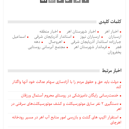
کلمات کلیدی
اخبار اهر
اخبار شهرستان اهر
اخبار منطقه
ارسباران
ارسباران نیوز
استاندار آذربایجان‌ شرقی
اسماعیل
جبارزاده استاندار آذربایجان شرقی
اهروصال
دهه
فجر
فرماندار شهرستان اهر
مجتمع آبرسانی روستایی
یخفروزان
اخبار مرتبط
دولت باید حق و حقوق مردم را با آزادسازی سهام عدالت خود آنها واگذار
کند
خدمت‌رسانی رایگان دامپزشکی در روستای محروم آستمال ورزقان
دستگيری ۲ نفر سارق موتورسیکلت و کشف موتورسیکلت‌های سرقتی در
اهر
استقرار اکیپ های گشت و بازرسی امور منابع آب اهر در مسیر رودخانه
اهرچای