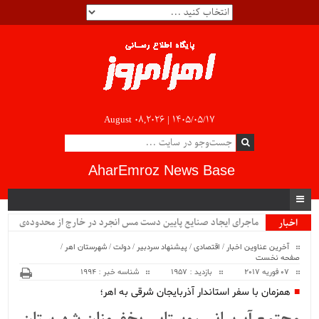
August 08,2026 |
۱۴۰۵/۰۵/۱۷
AharEmroz News Base
ماجرای ایجاد صنایع پایین دست مس انجرد در خارج از محدوده‌ی
اخبار
ویژه
شهرستان اهر چیست؟!!...
آخرین عناوین اخبار
/
اقتصادی
/
پیشنهاد سردبیر
/
دولت
/
شهرستان اهر
/
صفحه نخست
07 فوریه 2017
بازدید : 1957
شناسه خبر : 1994
همزمان با سفر استاندار آذربایجان شرقی به اهر؛