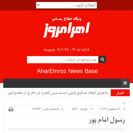
August 09,2026 |
۱۴۰۵/۰۵/۱۸
AharEmroz News Base
ماجرای ایجاد صنایع پایین دست مس انجرد در خارج از محدوده‌ی
اخبار
ویژه
شهرستان اهر چیست؟!!...
11 دسامبر 2021
بازدید : 188
شناسه خبر : 61313
رسول امام‌ پور