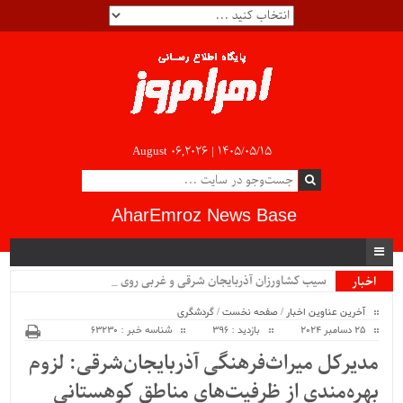
August 06,2026 |
۱۴۰۵/۰۵/۱۵
AharEmroz News Base
سیب کشاورزان آذربایجان شرقی و غربی روی دست _
اخبار
ویژه
آخرین عناوین اخبار
/
صفحه نخست
/
گردشگری
25 دسامبر 2024
بازدید : 396
شناسه خبر : 63230
مدیرکل میراث‌فرهنگی آذربایجان‌شرقی: لزوم
بهره‌مندی از ظرفیت‌های مناطق کوهستانی