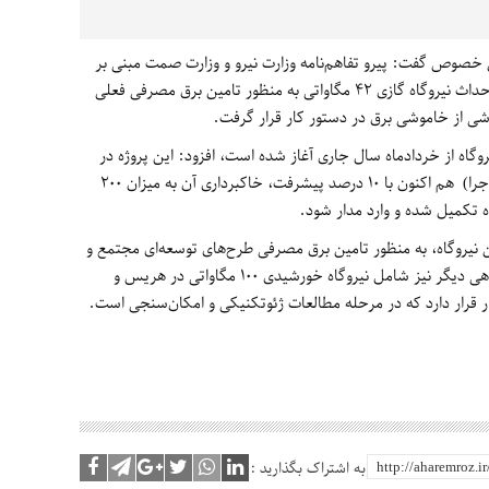
خصوص گفت: پیرو تفاهم‌نامه وزارت نیرو و وزارت صمت مبنی بر
احداث نیروگاه‌های خود تامین از سوی صنایع، احداث نیروگاه گازی 42 مگاواتی به منظور تامین برق مصرفی فعلی
ی از خاموشی برق در دستور کار قرار گرفت.
روگاه از خردادماه سال جاری آغاز شده است، افزود: این پروژه در
قالب قرارداد EPC (مهندسی، تامین تجهیزات، اجرا) هم اکنون با 10 درصد پیشرفت، خاکبرداری آن به میزان 200
 نیروگاه، به منظور تامین برق مصرفی طرح‌های توسعه‌ای مجتمع و
کمک به پایداری شبکه سراسری دو واحد نیروگاهی دیگر نیز شامل نیروگاه خورشیدی 100 مگاواتی در هریس و
به اشتراک بگذارید :