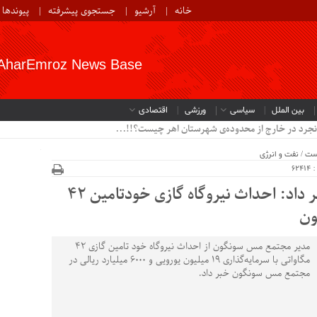
خانه
آرشیو
جستجوی پیشرفته
پیوندها
AharEmroz News Base
بین الملل
سیاسی
ورزشی
اقتصادی
نجرد در خارج از محدوده‌ی شهرستان اهر چیست؟!!...
ست
/
نفت و انرژی
62
مدیر مجتمع مس سونگون خبر داد: احداث نیروگاه گازی خودتامین 42
ون
مدیر مجتمع مس سونگون از احداث نیروگاه خود تامین گازی 42
مگاواتی با سرمایه‌گذاری 19 میلیون یورویی و 6000 میلیارد ریالی در
مجتمع مس سونگون خبر داد.